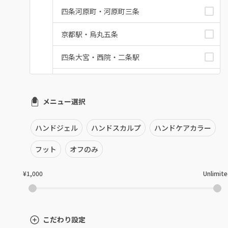
四条河原町・河原町三条
京都駅・烏丸五条
四条大宮・西院・二条駅
桂・花園・嵐山
メニュー選択
上京区・左京区・北区
山科・東山
ハンドジェル
ハンドスカルプ
ハンドケアカラー
南区・伏見
フット
オフのみ
長岡京市・向日市・八幡
¥1,000
Unlimit
宇治・京田辺・城陽
亀岡・福知山・舞鶴
こだわり設定