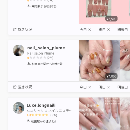
0
(
0
件)
1
2
3
4
5
円町駅
から徒歩7分
Star
Stars
Stars
Stars
Stars
¥7,500
空き状況
今日
×
明日
×
明後日
nail_salon_plume
Nail salon Plume
0
(
0
件)
1
2
3
4
5
松尾大社駅
から徒歩3分
Star
Stars
Stars
Stars
Stars
¥7,000
空き状況
今日
×
明日
×
明後日
Luxe.longnaili
𝐿𝓊𝓍𝑒リュクス ネイルエステサロンスクール
4.8
(
36
件)
1
2
3
4
5
花園駅
から徒歩3分
Star
Stars
Stars
Stars
Stars