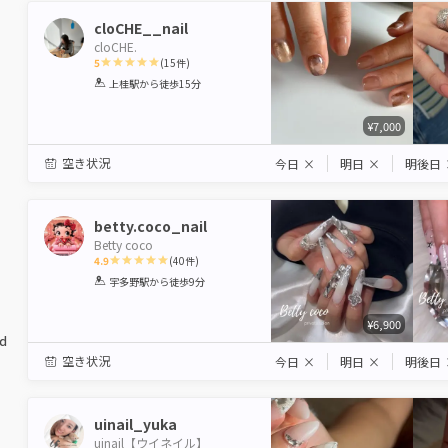
cloCHE__nail
cloCHE.
5
(
15
件)
1
2
3
4
5
上桂駅
から徒歩15分
Star
Stars
Stars
Stars
Stars
¥7,000
空き状況
今日
×
明日
×
明後日
betty.coco_nail
Betty coco
4.9
(
40
件)
1
2
3
4
5
宇多野駅
から徒歩9分
Star
Stars
Stars
Stars
Stars
¥6,900
ed
空き状況
今日
×
明日
×
明後日
uinail_yuka
uinail【ウイネイル】