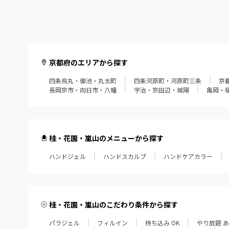
京都府のエリアから探す
四条烏丸・御池・丸太町
四条河原町・河原町三条
京
長岡京市・向日市・八幡
宇治・京田辺・城陽
亀岡・
桂・花園・嵐山のメニューから探す
ハンドジェル
ハンドスカルプ
ハンドケアカラー
桂・花園・嵐山のこだわり条件から探す
パラジェル
フィルイン
持ち込み OK
やり放題 