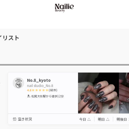
イリスト
No.8_kyoto
nail studio_No.8
4.8
(
68
件)
1
2
3
4
5
松尾大社駅
から徒歩12分
Star
Stars
Stars
Stars
Stars
空き状況
今日
△
明日
△
明後日