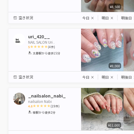
¥8,500
空き状況
今日
×
明日
×
明後日
uri_420__
NAIL SALON Uri .
5
(
4
件)
1
2
3
4
5
太秦駅
から徒歩15分
Star
Stars
Stars
Stars
Stars
¥9,000
空き状況
今日
×
明日
×
明後日
_nailsalon_nabi_
nailsalon Nabi
4.8
(
19
件)
1
2
3
4
5
桂駅
から徒歩2分
Star
Stars
Stars
Stars
Stars
¥11,000