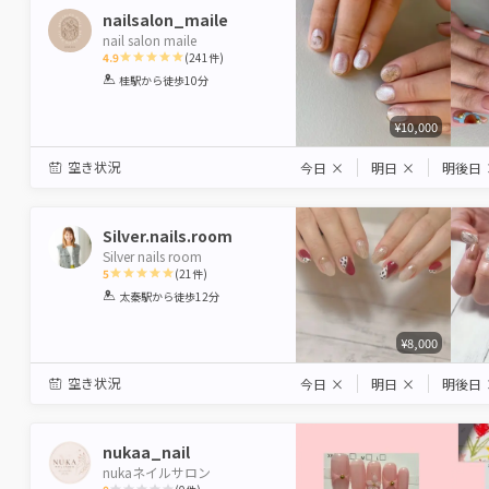
nailsalon_maile
nail salon maile
4.9
(
241
件)
1
2
3
4
5
桂駅
から徒歩10分
Star
Stars
Stars
Stars
Stars
¥10,000
空き状況
今日
×
明日
×
明後日
Silver.nails.room
Silver nails room
5
(
21
件)
1
2
3
4
5
太秦駅
から徒歩12分
Star
Stars
Stars
Stars
Stars
¥8,000
空き状況
今日
×
明日
×
明後日
nukaa_nail
nukaネイルサロン