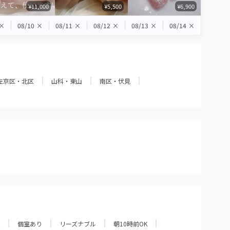
¥11,000
¥5,500
¥6,900
×
08/10
×
08/11
×
08/12
×
08/13
×
08/14
×
左京区・北区
山科・東山
南区・伏見
個室あり
リーズナブル
朝10時前OK