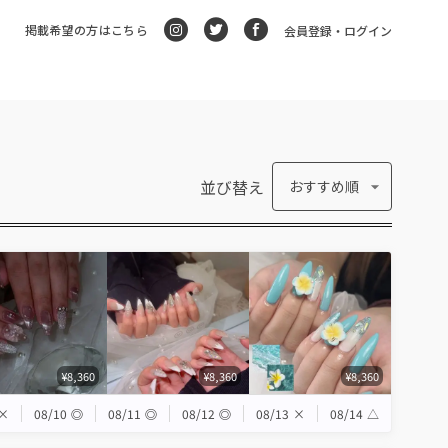
掲載希望の方はこちら
会員登録・ログイン
並び替え
おすすめ順
¥8,360
¥8,360
¥8,360
×
08/10
◎
08/11
◎
08/12
◎
08/13
×
08/14
△