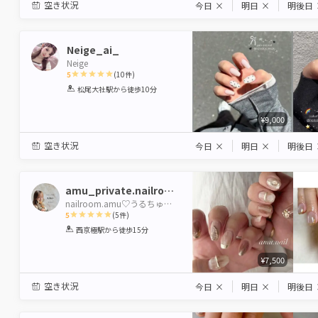
空き状況
今日
×
明日
×
明後日
Neige_ai_
Neige
5
(
10
件)
1
2
3
4
5
松尾大社駅
から徒歩10分
Star
Stars
Stars
Stars
Stars
¥9,000
空き状況
今日
×
明日
×
明後日
amu_private.nailroom
nailroom.amu♡うるちゅるニュアンス
5
(
5
件)
1
2
3
4
5
西京極駅
から徒歩15分
Star
Stars
Stars
Stars
Stars
¥7,500
空き状況
今日
×
明日
×
明後日