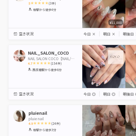
5
(
3
件)
1
2
3
4
5
桂駅
から徒歩4分
Star
Stars
Stars
Stars
Stars
¥11,000
空き状況
今日
×
明日
×
明後日
NAIL_SALON_COCO
NAIL SALON COCO【NAIL/HBL/WAX】
4.7
(
154
件)
1
2
3
4
5
西京極駅
から徒歩6分
Star
Stars
Stars
Stars
Stars
空き状況
今日
◎
明日
◎
明後日
pluienail
pluie nail
4.9
(
24
件)
1
2
3
4
5
桂駅
から徒歩3分
Star
Stars
Stars
Stars
Stars