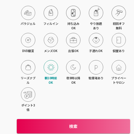
木津・精華町
パラジェル
フィルイン
持ち込み

やり放題

初回オフ

OK
あり
無料
DVD観賞
メンズOK
出張OK
子連れOK
個室あり
リーズナブ
朝10時前
夜8時以降
駐車場あり
プライベー
ル
OK
OK
トサロン
ポイント3
倍
検索