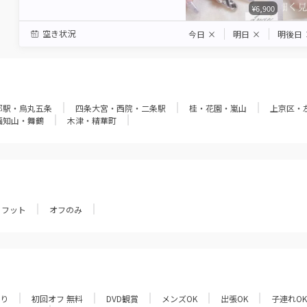
¥6,900
空き状況
今日
×
明日
×
明後日
都駅・烏丸五条
四条大宮・西院・二条駅
桂・花園・嵐山
上京区・
福知山・舞鶴
木津・精華町
フット
オフのみ
あり
初回オフ 無料
DVD観賞
メンズOK
出張OK
子連れOK