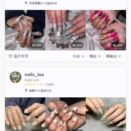
1
2
3
4
5
宇多野駅
から徒歩9分
Star
Stars
Stars
Stars
Stars
¥6,900
¥6,900
¥6,900
空き状況
今日
×
明日
×
明後日
×
nails_lua
nails LUA
4.3
(
1
件)
1
2
3
4
5
桂駅
から徒歩5分
Star
Stars
Stars
Stars
Stars