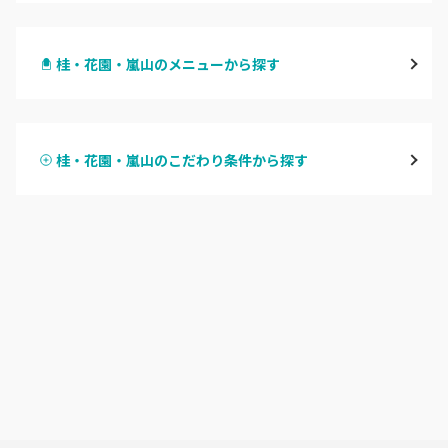
四条烏丸・御池・丸太町
桂・花園・嵐山のメニューから探す
四条河原町・河原町三条
ハンドジェル
京都駅・烏丸五条
桂・花園・嵐山のこだわり条件から探す
ハンドスカルプ
パラジェル
四条大宮・西院・二条駅
ハンドケアカラー
フィルイン
桂・花園・嵐山
フット
持ち込み OK
上京区・左京区・北区
オフのみ
やり放題 あり
山科・東山