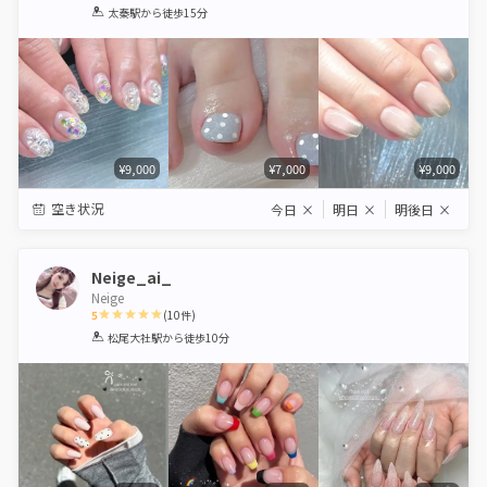
1
2
3
4
5
太秦駅
から徒歩15分
Star
Stars
Stars
Stars
Stars
¥9,000
¥7,000
¥9,000
空き状況
今日
×
明日
×
明後日
×
Neige_ai_
Neige
5
(
10
件)
1
2
3
4
5
松尾大社駅
から徒歩10分
Star
Stars
Stars
Stars
Stars