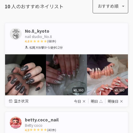
10
人のおすすめ
ネイリスト
おすすめ順
No.8_kyoto
nail studio_No.8
4.8
(
68
件)
1
2
3
4
5
松尾大社駅
から徒歩12分
Star
Stars
Stars
Stars
Stars
¥8,360
¥8,360
空き状況
今日
×
明日
△
明後日
×
betty.coco_nail
Betty coco
4.9
(
40
件)