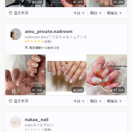
¥9,000
¥6,000
¥5,500
空き状況
今日
×
明日
×
明後日
×
amu_private.nailroom
nailroom.amu♡うるちゅるニュアンス
5
(
5
件)
1
2
3
4
5
西京極駅
から徒歩15分
Star
Stars
Stars
Stars
Stars
¥7,500
¥6,000
¥7,500
空き状況
今日
×
明日
×
明後日
×
nukaa_nail
nukaネイルサロン
0
(
0
件)