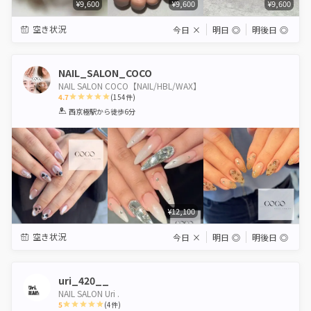
¥9,600
¥9,600
¥9,600
空き状況
今日
×
明日
◎
明後日
◎
NAIL_SALON_COCO
NAIL SALON COCO【NAIL/HBL/WAX】
4.7
(
154
件)
1
2
3
4
5
西京極駅
から徒歩6分
Star
Stars
Stars
Stars
Stars
¥12,100
空き状況
今日
×
明日
◎
明後日
◎
uri_420__
NAIL SALON Uri .
5
(
4
件)