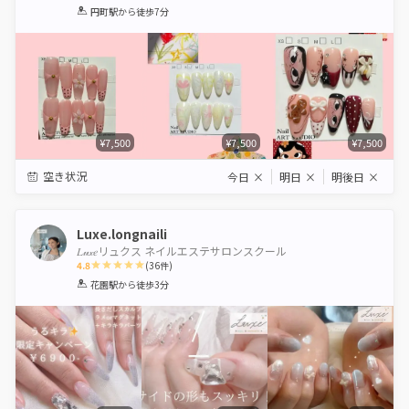
1
2
3
4
5
円町駅
から徒歩7分
Star
Stars
Stars
Stars
Stars
¥7,500
¥7,500
¥7,500
空き状況
今日
×
明日
×
明後日
×
Luxe.longnaili
𝐿𝓊𝓍𝑒リュクス ネイルエステサロンスクール
4.8
(
36
件)
1
2
3
4
5
花園駅
から徒歩3分
Star
Stars
Stars
Stars
Stars