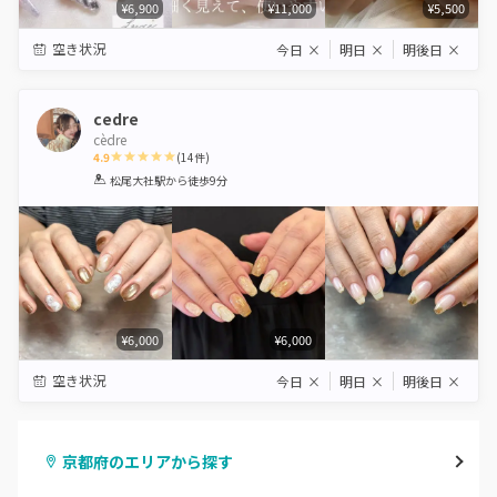
¥6,900
¥11,000
¥5,500
空き状況
今日
×
明日
×
明後日
×
cedre
cèdre
4.9
(
14
件)
1
2
3
4
5
松尾大社駅
から徒歩9分
Star
Stars
Stars
Stars
Stars
¥6,000
¥6,000
空き状況
今日
×
明日
×
明後日
×
京都府のエリアから探す