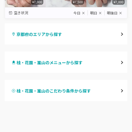
¥7,000
¥7,500
¥7,000
空き状況
今日
×
明日
×
明後日
×
京都府のエリアから探す
四条烏丸・御池・丸太町
桂・花園・嵐山のメニューから探す
四条河原町・河原町三条
ハンドジェル
京都駅・烏丸五条
桂・花園・嵐山のこだわり条件から探す
ハンドスカルプ
パラジェル
四条大宮・西院・二条駅
ハンドケアカラー
フィルイン
桂・花園・嵐山