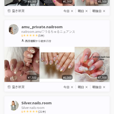
¥9,000
¥6,000
¥5,500
空き状況
今日
×
明日
×
明後日
×
amu_private.nailroom
nailroom.amu♡うるちゅるニュアンス
5
(
5
件)
1
2
3
4
5
西京極駅
から徒歩15分
Star
Stars
Stars
Stars
Stars
¥7,500
¥6,000
¥7,500
空き状況
今日
×
明日
×
明後日
×
Silver.nails.room
Silver nails room
5
(
21
件)