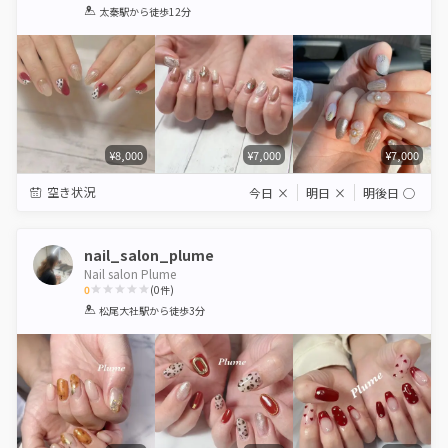
1
2
3
4
5
太秦駅
から徒歩12分
Star
Stars
Stars
Stars
Stars
¥8,000
¥7,000
¥7,000
空き状況
今日
×
明日
×
明後日
◯
nail_salon_plume
Nail salon Plume
0
(
0
件)
1
2
3
4
5
松尾大社駅
から徒歩3分
Star
Stars
Stars
Stars
Stars