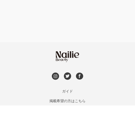
フット
持ち込み OK
上京区・左京区・北区
オフのみ
やり放題 あり
山科・東山
初回オフ 無料
南区・伏見
DVD観賞
長岡京市・向日市・八幡
メンズOK
ガイド
宇治・京田辺・城陽
掲載希望の方はこちら
出張OK
利用規約
亀岡・福知山・舞鶴
お問い合わせ
子連れOK
特定商取引法に基づく表記
木津・精華町