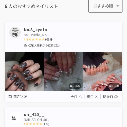
6
人のおすすめ
ネイリスト
おすすめ順
No.8_kyoto
nail studio_No.8
4.8
(
68
件)
1
2
3
4
5
松尾大社駅
から徒歩12分
Star
Stars
Stars
Stars
Stars
¥8,360
¥8,360
空き状況
今日
△
明日
×
明後日
◎
uri_420__
NAIL SALON Uri .
5
(
4
件)