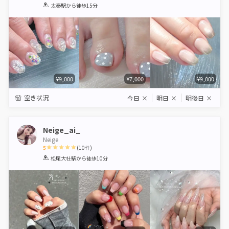
1
2
3
4
5
太秦駅
から徒歩15分
Star
Stars
Stars
Stars
Stars
¥9,000
¥7,000
¥9,000
空き状況
今日
×
明日
×
明後日
×
Neige_ai_
Neige
5
(
10
件)
1
2
3
4
5
松尾大社駅
から徒歩10分
Star
Stars
Stars
Stars
Stars