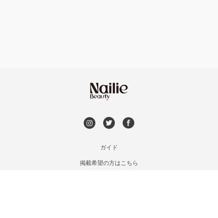
フット
持ち込み OK
上京区・左京区・北区
オフのみ
やり放題 あり
山科・東山
初回オフ 無料
南区・伏見
DVD観賞
長岡京市・向日市・八幡
メンズOK
ガイド
宇治・京田辺・城陽
掲載希望の方はこちら
出張OK
利用規約
亀岡・福知山・舞鶴
お問い合わせ
子連れOK
特定商取引法に基づく表記
木津・精華町