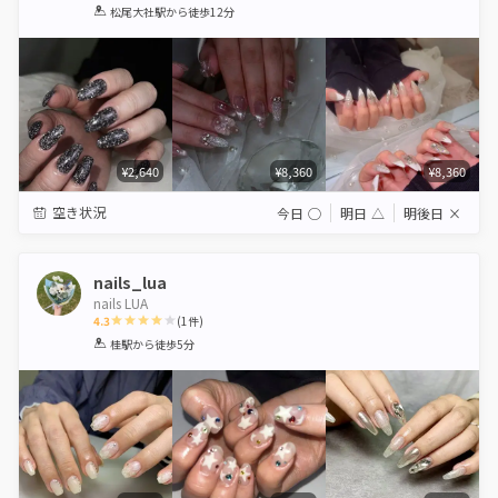
1
2
3
4
5
松尾大社駅
から徒歩12分
Star
Stars
Stars
Stars
Stars
¥2,640
¥8,360
¥8,360
空き状況
今日
◯
明日
△
明後日
×
nails_lua
nails LUA
4.3
(
1
件)
1
2
3
4
5
桂駅
から徒歩5分
Star
Stars
Stars
Stars
Stars