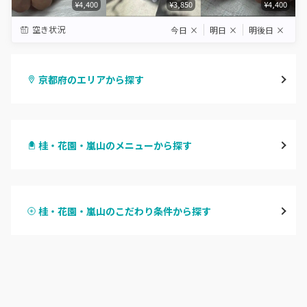
¥4,400
¥3,850
¥4,400
空き状況
今日
×
明日
×
明後日
×
京都府のエリアから探す
四条烏丸・御池・丸太町
桂・花園・嵐山のメニューから探す
四条河原町・河原町三条
ハンドジェル
京都駅・烏丸五条
桂・花園・嵐山のこだわり条件から探す
ハンドスカルプ
パラジェル
四条大宮・西院・二条駅
ハンドケアカラー
フィルイン
桂・花園・嵐山