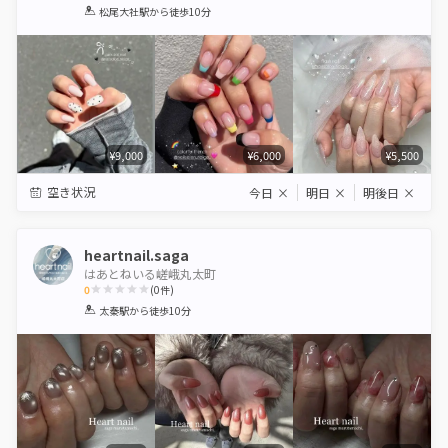
1
2
3
4
5
松尾大社駅
から徒歩10分
Star
Stars
Stars
Stars
Stars
¥9,000
¥6,000
¥5,500
空き状況
今日
×
明日
×
明後日
×
heartnail.saga
はあとねいる嵯峨丸太町
0
(
0
件)
1
2
3
4
5
太秦駅
から徒歩10分
Star
Stars
Stars
Stars
Stars