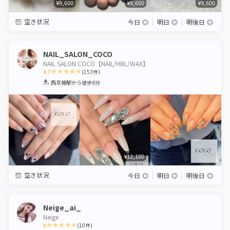
¥9,600
¥9,600
¥9,600
空き状況
今日
◎
明日
◎
明後日
◎
NAIL_SALON_COCO
NAIL SALON COCO【NAIL/HBL/WAX】
4.7
(
153
件)
1
2
3
4
5
西京極駅
から徒歩6分
Star
Stars
Stars
Stars
Stars
¥12,100
空き状況
今日
◎
明日
◎
明後日
◎
Neige_ai_
Neige
5
(
10
件)