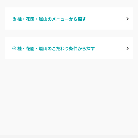
四条烏丸・御池・丸太町
桂・花園・嵐山のメニューから探す
四条河原町・河原町三条
ハンドジェル
京都駅・烏丸五条
桂・花園・嵐山のこだわり条件から探す
ハンドスカルプ
パラジェル
四条大宮・西院・二条駅
ハンドケアカラー
フィルイン
桂・花園・嵐山
フット
持ち込み OK
上京区・左京区・北区
オフのみ
やり放題 あり
山科・東山