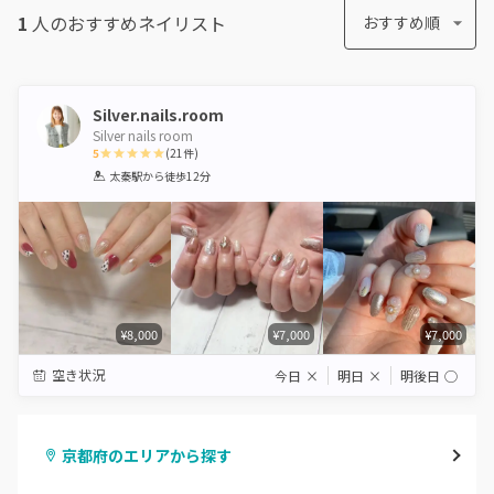
1
人のおすすめ
ネイリスト
おすすめ順
Silver.nails.room
Silver nails room
5
(
21
件)
1
2
3
4
5
太秦駅
から徒歩12分
Star
Stars
Stars
Stars
Stars
¥8,000
¥7,000
¥7,000
空き状況
今日
×
明日
×
明後日
◯
京都府のエリアから探す