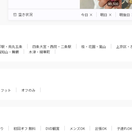
¥9,500
空き状況
今日
×
明日
×
明後日
都駅・烏丸五条
四条大宮・西院・二条駅
桂・花園・嵐山
上京区・
福知山・舞鶴
木津・精華町
フット
オフのみ
あり
初回オフ 無料
DVD観賞
メンズOK
出張OK
子連れOK