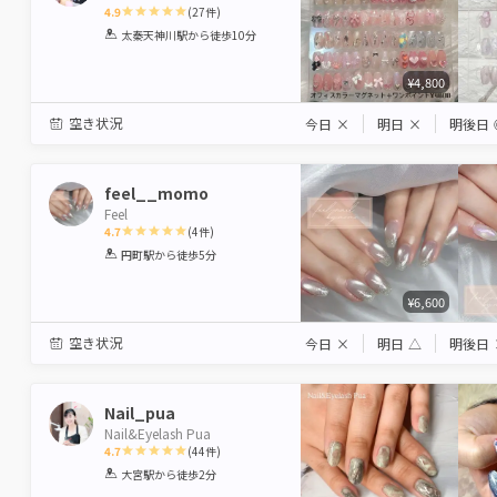
4.9
(
27
件)
1
2
3
4
5
太秦天神川駅
から徒歩10分
Star
Stars
Stars
Stars
Stars
¥4,800
空き状況
今日
×
明日
×
明後日
feel__momo
Feel
4.7
(
4
件)
1
2
3
4
5
円町駅
から徒歩5分
Star
Stars
Stars
Stars
Stars
¥6,600
空き状況
今日
×
明日
△
明後日
Nail_pua
Nail&Eyelash Pua
4.7
(
44
件)
1
2
3
4
5
大宮駅
から徒歩2分
Star
Stars
Stars
Stars
Stars