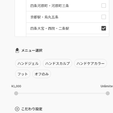
四条河原町・河原町三条
京都駅・烏丸五条
四条大宮・西院・二条駅
桂・花園・嵐山
メニュー選択
上京区・左京区・北区
山科・東山
ハンドジェル
ハンドスカルプ
ハンドケアカラー
南区・伏見
フット
オフのみ
長岡京市・向日市・八幡
¥1,000
Unlimit
宇治・京田辺・城陽
亀岡・福知山・舞鶴
こだわり設定