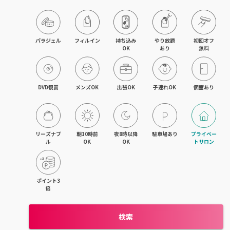
木津・精華町
パラジェル
フィルイン
持ち込み

やり放題

初回オフ

OK
あり
無料
DVD観賞
メンズOK
出張OK
子連れOK
個室あり
リーズナブ
朝10時前
夜8時以降
駐車場あり
プライベー
ル
OK
OK
トサロン
ポイント3
倍
検索