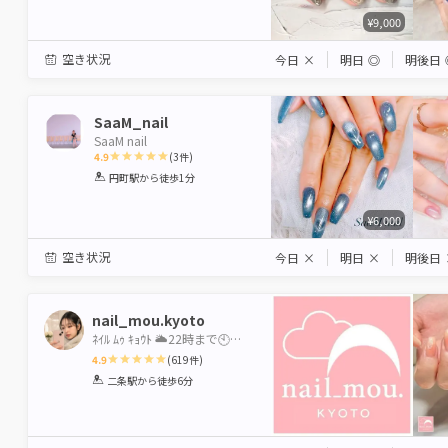
¥9,000
空き状況
今日
×
明日
◎
明後日
SaaM_nail
SaaM nail
4.9
(
3
件)
1
2
3
4
5
円町駅
から徒歩1分
Star
Stars
Stars
Stars
Stars
¥6,000
空き状況
今日
×
明日
×
明後日
nail_mou.kyoto
ﾈｲﾙ ﾑｩ ｷｮｳﾄ 🌥️22時まで🕙スカルプ/フィルイン🉑
4.9
(
619
件)
1
2
3
4
5
二条駅
から徒歩6分
Star
Stars
Stars
Stars
Stars