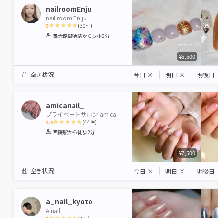
nailroomEnju
nail room En:ju
5
(
30
件)
1
2
3
4
5
西大路御池駅
から徒歩8分
Star
Stars
Stars
Stars
Stars
¥5,500
空き状況
今日
×
明日
×
明後日
amicanail_
プライベートサロン amica
4.9
(
44
件)
1
2
3
4
5
西院駅
から徒歩2分
Star
Stars
Stars
Stars
Stars
¥7,500
空き状況
今日
×
明日
×
明後日
a_nail_kyoto
A nail