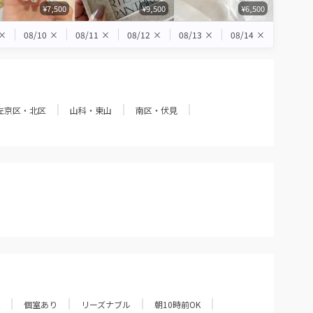
¥7,500
¥9,500
¥6,500
×
08/10
×
08/11
×
08/12
×
08/13
×
08/14
×
左京区・北区
山科・東山
南区・伏見
個室あり
リーズナブル
朝10時前OK