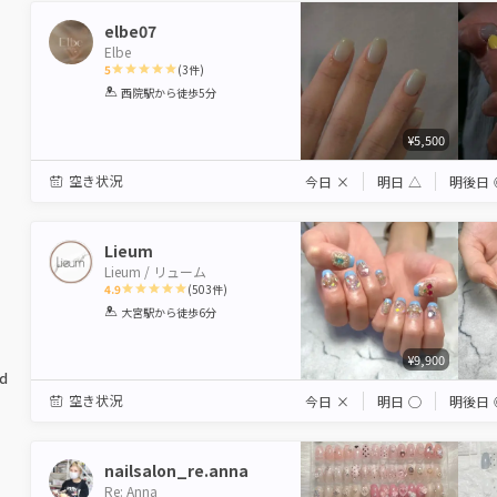
elbe07
Elbe
5
(
3
件)
1
2
3
4
5
西院駅
から徒歩5分
Star
Stars
Stars
Stars
Stars
¥5,500
空き状況
今日
×
明日
△
明後日
Lieum
Lieum / リューム
4.9
(
503
件)
1
2
3
4
5
大宮駅
から徒歩6分
Star
Stars
Stars
Stars
Stars
¥9,900
ed
空き状況
今日
×
明日
◯
明後日
nailsalon_re.anna
Re: Anna