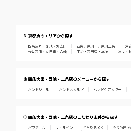
京都府のエリアから探す
四条烏丸・御池・丸太町
四条河原町・河原町三条
京
長岡京市・向日市・八幡
宇治・京田辺・城陽
亀岡・
四条大宮・西院・二条駅のメニューから探す
ハンドジェル
ハンドスカルプ
ハンドケアカラー
四条大宮・西院・二条駅のこだわり条件から探す
パラジェル
フィルイン
持ち込み OK
やり放題 