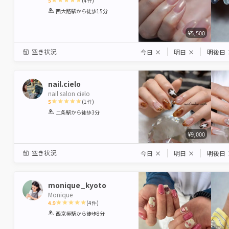
5
(
4
件)
1
2
3
4
5
西大路駅
から徒歩15分
Star
Stars
Stars
Stars
Stars
¥5,500
空き状況
今日
×
明日
×
明後日
nail.cielo
nail salon cielo
5
(
1
件)
1
2
3
4
5
二条駅
から徒歩3分
Star
Stars
Stars
Stars
Stars
¥9,000
空き状況
今日
×
明日
×
明後日
monique_kyoto
Monique
4.9
(
4
件)
1
2
3
4
5
西京極駅
から徒歩8分
Star
Stars
Stars
Stars
Stars