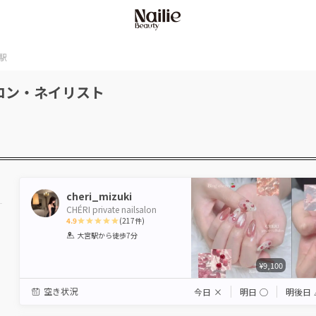
駅
ロン・ネイリスト
cheri_mizuki
CHÉRI private nailsalon
4.9
(
217
件)
1
2
3
4
5
大宮駅
から徒歩7分
Star
Stars
Stars
Stars
Stars
¥9,100
空き状況
今日
×
明日
◯
明後日