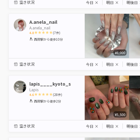
空き状況
今日
×
明日
×
明後日
A.anela_nail
A.anela_nail
4.8
(
7
件)
1
2
3
4
5
西院駅
から徒歩10分
Star
Stars
Stars
Stars
Stars
¥6,000
空き状況
今日
×
明日
×
明後日
lapis____kyoto_s
Lapis
4.6
(
28
件)
1
2
3
4
5
西院駅
から徒歩2分
Star
Stars
Stars
Stars
Stars
¥5,500
空き状況
今日
×
明日
×
明後日