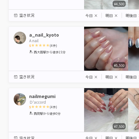
¥4,500
空き状況
今日
×
明日
×
明後日
a_nail_kyoto
A nail
5
(
4
件)
1
2
3
4
5
西大路駅
から徒歩15分
Star
Stars
Stars
Stars
Stars
¥5,500
空き状況
今日
×
明日
×
明後日
nailmegumi
Ｄ'accord
5
(
4
件)
1
2
3
4
5
西院駅
から徒歩0分
Star
Stars
Stars
Stars
Stars
¥7,500
空き状況
今日
×
明日
×
明後日