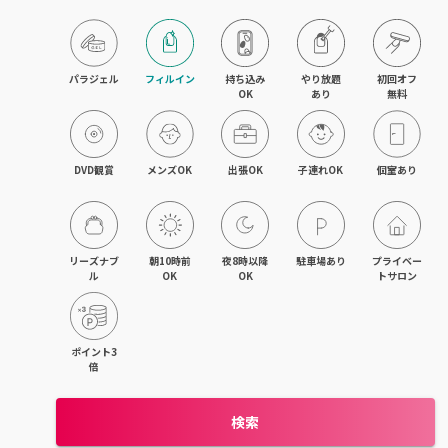
木津・精華町
パラジェル
フィルイン
持ち込み

やり放題

初回オフ

OK
あり
無料
DVD観賞
メンズOK
出張OK
子連れOK
個室あり
リーズナブ
朝10時前
夜8時以降
駐車場あり
プライベー
ル
OK
OK
トサロン
ポイント3
倍
検索