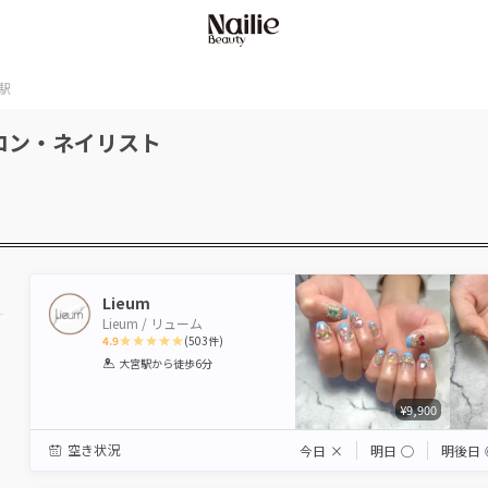
駅
ロン・ネイリスト
Lieum
Lieum / リューム
4.9
(
503
件)
1
2
3
4
5
大宮駅
から徒歩6分
Star
Stars
Stars
Stars
Stars
¥9,900
空き状況
今日
×
明日
◯
明後日