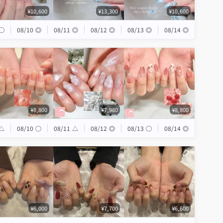
¥10,600
¥13,300
¥10,600
◯
08/10
◎
08/11
◎
08/12
◎
08/13
◎
08/14
◎
¥8,800
¥7,980
¥8,800
△
08/10
◯
08/11
△
08/12
◎
08/13
◯
08/14
◎
¥6,000
¥7,700
¥6,600