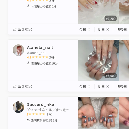
4.5
(
9
件)
1
2
3
4
5
大宮駅
から徒歩6分
Star
Stars
Stars
Stars
Stars
¥9,200
空き状況
今日
×
明日
×
明後日
A.anela_nail
A.anela_nail
4.8
(
6
件)
1
2
3
4
5
西院駅
から徒歩10分
Star
Stars
Stars
Stars
Stars
¥6,000
空き状況
今日
×
明日
×
明後日
Daccord_riko
D’accord ネイル／まつ毛・眉／脱毛・フェイシャル
5
(
1
件)
1
2
3
4
5
西院駅
から徒歩12分
Star
Stars
Stars
Stars
Stars