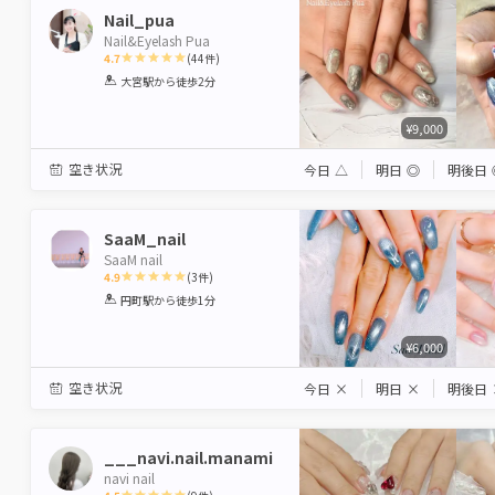
Nail_pua
Nail&Eyelash Pua
4.7
(
44
件)
1
2
3
4
5
大宮駅
から徒歩2分
Star
Stars
Stars
Stars
Stars
¥9,000
空き状況
今日
△
明日
◎
明後日
SaaM_nail
SaaM nail
4.9
(
3
件)
1
2
3
4
5
円町駅
から徒歩1分
Star
Stars
Stars
Stars
Stars
¥6,000
空き状況
今日
×
明日
×
明後日
___navi.nail.manami
navi nail