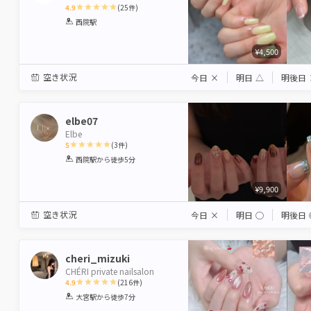
4.9
(
25
件)
1
2
3
4
5
西院駅
Star
Stars
Stars
Stars
Stars
¥4,500
空き状況
今日
×
明日
△
明後日
elbe07
Elbe
5
(
3
件)
1
2
3
4
5
西院駅
から徒歩5分
Star
Stars
Stars
Stars
Stars
¥9,900
空き状況
今日
×
明日
◯
明後日
cheri_mizuki
CHÉRI private nailsalon
4.9
(
216
件)
1
2
3
4
5
大宮駅
から徒歩7分
Star
Stars
Stars
Stars
Stars