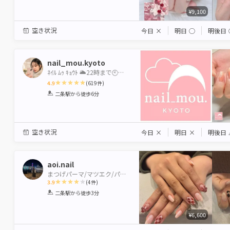
¥9,100
空き状況
今日
×
明日
◯
明後日
nail_mou.kyoto
ﾈｲﾙ ﾑｩ ｷｮｳﾄ 🌥️22時まで🕙スカルプ/フィルイン🉑
4.9
(
619
件)
1
2
3
4
5
二条駅
から徒歩6分
Star
Stars
Stars
Stars
Stars
空き状況
今日
×
明日
×
明後日
aoi.nail
まつげパーマ/マツエク/パリジェンヌ/眉毛/アイブロウ/ネイル PLATINUMDOLL二条駅前店
3.9
(
4
件)
1
2
3
4
5
二条駅
から徒歩3分
Star
Stars
Stars
Stars
Stars
¥6,600