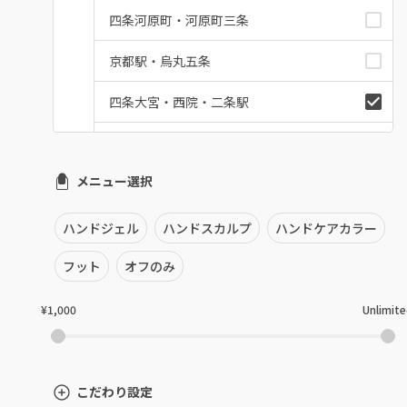
四条河原町・河原町三条
京都駅・烏丸五条
四条大宮・西院・二条駅
桂・花園・嵐山
メニュー選択
上京区・左京区・北区
山科・東山
ハンドジェル
ハンドスカルプ
ハンドケアカラー
南区・伏見
フット
オフのみ
長岡京市・向日市・八幡
¥1,000
Unlimit
宇治・京田辺・城陽
亀岡・福知山・舞鶴
こだわり設定