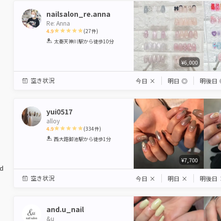
nailsalon_re.anna
Re: Anna
4.9
(
27
件)
1
2
3
4
5
太秦天神川駅
から徒歩10分
Star
Stars
Stars
Stars
Stars
¥6,000
空き状況
今日
×
明日
◎
明後日
yui0517
alloy
4.9
(
334
件)
1
2
3
4
5
西大路御池駅
から徒歩1分
Star
Stars
Stars
Stars
Stars
¥7,700
ed
空き状況
今日
×
明日
×
明後日
and.u_nail
&u