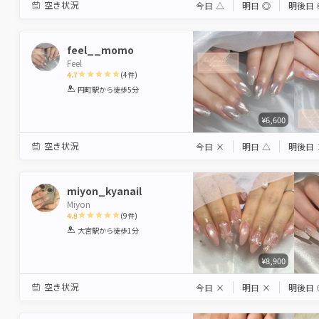
空き状況
今日
△
明日
◎
明後日
feel__momo
Feel
4.7
(
4
件)
1
2
3
4
5
円町駅
から徒歩5分
Star
Stars
Stars
Stars
Stars
¥6,600
空き状況
今日
×
明日
△
明後日
miyon_kyanail
Miyon
4.8
(
9
件)
1
2
3
4
5
大宮駅
から徒歩1分
Star
Stars
Stars
Stars
Stars
¥8,900
空き状況
今日
×
明日
×
明後日