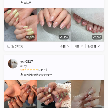
1
2
3
4
5
西院駅
Star
Stars
Stars
Stars
Stars
¥4,500
¥7,500
¥7,500
空き状況
今日
×
明日
×
明後日
×
yui0517
alloy
4.9
(
334
件)
1
2
3
4
5
西大路御池駅
から徒歩1分
Star
Stars
Stars
Stars
Stars