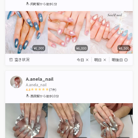
1
2
3
4
5
円町駅
から徒歩1分
Star
Stars
Stars
Stars
Stars
¥6,000
¥6,000
¥8,500
空き状況
今日
×
明日
×
明後日
◎
A.anela_nail
A.anela_nail
4.8
(
7
件)
1
2
3
4
5
西院駅
から徒歩10分
Star
Stars
Stars
Stars
Stars