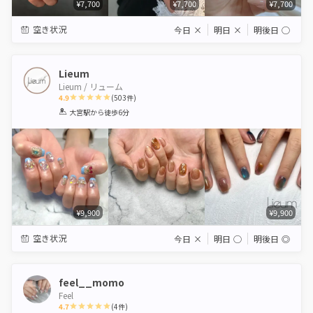
¥7,700
¥7,700
¥7,700
空き状況
今日
×
明日
×
明後日
◯
Lieum
Lieum / リューム
4.9
(
503
件)
1
2
3
4
5
大宮駅
から徒歩6分
Star
Stars
Stars
Stars
Stars
¥9,900
¥9,900
空き状況
今日
×
明日
◯
明後日
◎
feel__momo
Feel
4.7
(
4
件)