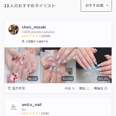
13
人のおすすめ
ネイリスト
おすすめ順
cheri_mizuki
CHÉRI private nailsalon
4.9
(
219
件)
1
2
3
4
5
大宮駅
から徒歩7分
Star
Stars
Stars
Stars
Stars
¥9,100
¥10,600
¥13,300
空き状況
今日
×
明日
△
明後日
◎
and.u_nail
&u
4.9
(
25
件)