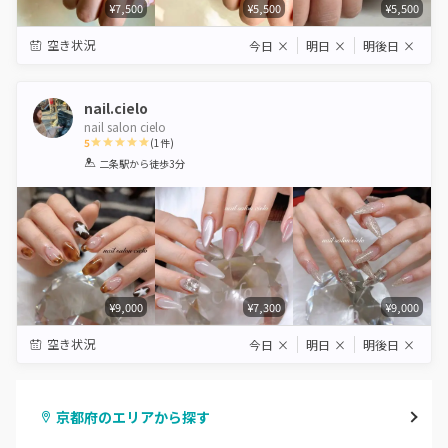
¥7,500
¥5,500
¥5,500
空き状況
今日
×
明日
×
明後日
×
nail.cielo
nail salon cielo
5
(
1
件)
1
2
3
4
5
二条駅
から徒歩3分
Star
Stars
Stars
Stars
Stars
¥9,000
¥7,300
¥9,000
空き状況
今日
×
明日
×
明後日
×
京都府のエリアから探す