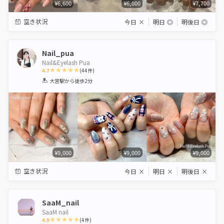
¥6,600
¥6,000
¥7,700
空き状況
今日
×
明日
◎
明後日
◎
Nail_pua
Nail&Eyelash Pua
4.7
(
44
件)
1
2
3
4
5
大宮駅
から徒歩2分
Star
Stars
Stars
Stars
Stars
¥9,000
¥9,000
¥9,000
空き状況
今日
×
明日
×
明後日
×
SaaM_nail
SaaM nail
4.9
(
4
件)