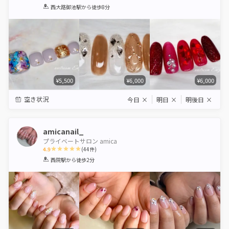
1
2
3
4
5
西大路御池駅
から徒歩8分
Star
Stars
Stars
Stars
Stars
¥5,500
¥6,000
¥6,000
空き状況
今日
×
明日
×
明後日
×
amicanail_
プライベートサロン amica
4.9
(
44
件)
1
2
3
4
5
西院駅
から徒歩2分
Star
Stars
Stars
Stars
Stars