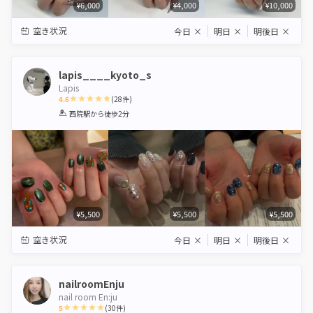
¥6,000
¥4,000
¥10,000
空き状況
今日
×
明日
×
明後日
×
lapis____kyoto_s
Lapis
4.6
(
28
件)
1
2
3
4
5
西院駅
から徒歩2分
Star
Stars
Stars
Stars
Stars
¥5,500
¥5,500
¥5,500
空き状況
今日
×
明日
×
明後日
×
nailroomEnju
nail room En:ju
5
(
30
件)