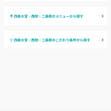
四条烏丸・御池・丸太町
四条大宮・西院・二条駅のメニューから探す
四条河原町・河原町三条
ハンドジェル
京都駅・烏丸五条
四条大宮・西院・二条駅のこだわり条件から探す
ハンドスカルプ
パラジェル
四条大宮・西院・二条駅
ハンドケアカラー
フィルイン
桂・花園・嵐山
フット
持ち込み OK
上京区・左京区・北区
オフのみ
やり放題 あり
山科・東山