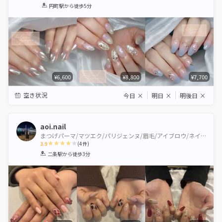
1
2
3
4
5
円町駅
から徒歩5分
Star
Stars
Stars
Stars
Stars
¥6,600
¥8,800
¥7,700
空き状況
今日
×
明日
×
明後日
×
aoi.nail
まつげパーマ/マツエク/パリジェンヌ/眉毛/アイブロウ/ネイル PLATINUMDOLL二条駅前店
3.9
(
4
件)
1
2
3
4
5
二条駅
から徒歩3分
Star
Stars
Stars
Stars
Stars