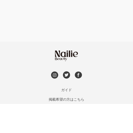
フット
持ち込み OK
上京区・左京区・北区
オフのみ
やり放題 あり
山科・東山
初回オフ 無料
南区・伏見
DVD観賞
長岡京市・向日市・八幡
メンズOK
ガイド
宇治・京田辺・城陽
掲載希望の方はこちら
出張OK
利用規約
亀岡・福知山・舞鶴
お問い合わせ
子連れOK
特定商取引法に基づく表記
木津・精華町