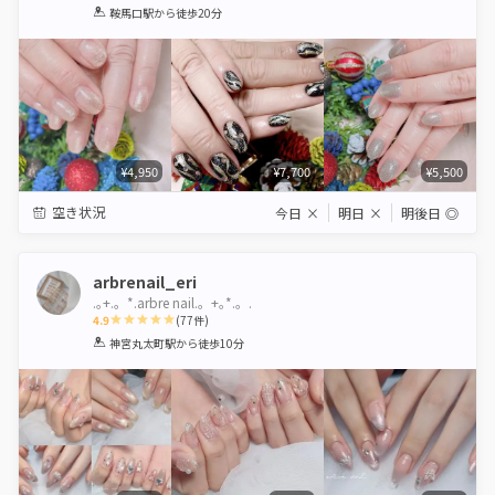
1
2
3
4
5
鞍馬口駅
から徒歩20分
Star
Stars
Stars
Stars
Stars
¥4,950
¥7,700
¥5,500
空き状況
今日
×
明日
×
明後日
◎
arbrenail_eri
.｡+.。*.arbre nail.。+｡*.。.
4.9
(
77
件)
1
2
3
4
5
神宮丸太町駅
から徒歩10分
Star
Stars
Stars
Stars
Stars