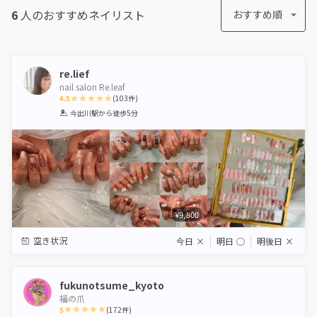
6
人のおすすめ
ネイリスト
おすすめ順
re.lief
nail salon Re.leaf
4.5
(
103
件)
1
2
3
4
5
今出川駅
から徒歩5分
Star
Stars
Stars
Stars
Stars
¥9,800
空き状況
今日
×
明日
◯
明後日
×
fukunotsume_kyoto
福の爪
5
(
172
件)