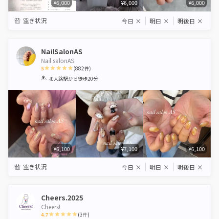
¥6,000
¥6,000
¥6,000
空き状況
今日
×
明日
×
明後日
×
NailSalonAS
Nail salonAS
5
(
882
件)
1
2
3
4
5
北大路駅
から徒歩20分
Star
Stars
Stars
Stars
Stars
¥6,100
¥7,100
¥6,100
空き状況
今日
×
明日
×
明後日
×
Cheers.2025
Cheers!
4.7
(
3
件)