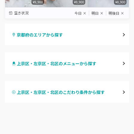
¥9,900
¥9,900
¥8,900
空き状況
今日
×
明日
×
明後日
×
京都府のエリアから探す
四条烏丸・御池・丸太町
上京区・左京区・北区のメニューから探す
四条河原町・河原町三条
ハンドジェル
京都駅・烏丸五条
上京区・左京区・北区のこだわり条件から探す
ハンドスカルプ
パラジェル
四条大宮・西院・二条駅
ハンドケアカラー
フィルイン
桂・花園・嵐山