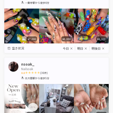
1
2
3
4
5
一乗寺駅
から徒歩6分
Star
Stars
Stars
Stars
Stars
¥7,000
¥6,000
¥8,000
空き状況
今日
×
明日
×
明後日
×
nsoak_
Nailsoak
4.8
(
36
件)
1
2
3
4
5
北大路駅
から徒歩5分
Star
Stars
Stars
Stars
Stars