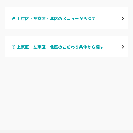
四条烏丸・御池・丸太町
上京区・左京区・北区のメニューから探す
四条河原町・河原町三条
ハンドジェル
京都駅・烏丸五条
上京区・左京区・北区のこだわり条件から探す
ハンドスカルプ
パラジェル
四条大宮・西院・二条駅
ハンドケアカラー
フィルイン
桂・花園・嵐山
フット
持ち込み OK
上京区・左京区・北区
オフのみ
やり放題 あり
山科・東山