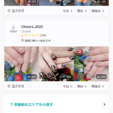
¥6,100
¥7,100
¥6,100
空き状況
今日
×
明日
×
明後日
×
Cheers.2025
Cheers!
4.7
(
3
件)
1
2
3
4
5
鞍馬口駅
から徒歩20分
Star
Stars
Stars
Stars
Stars
¥4,950
¥7,700
¥5,500
空き状況
今日
×
明日
×
明後日
×
京都府のエリアから探す