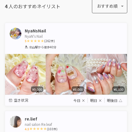
4
人のおすすめ
ネイリスト
おすすめ順
NyaNsNail
NyaN's Nail
5
(
262
件)
1
2
3
4
5
北山駅
から徒歩40分
Star
Stars
Stars
Stars
Stars
¥9,000
¥9,000
¥6,000
空き状況
今日
×
明日
×
明後日
△
re.lief
nail salon Re.leaf
4.5
(
103
件)