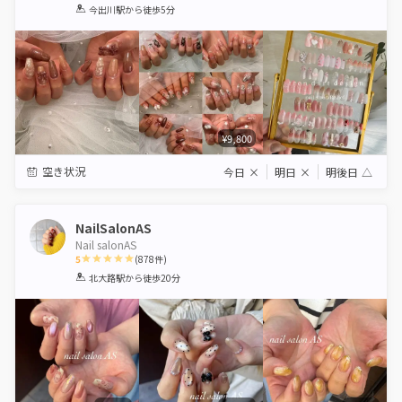
1
2
3
4
5
今出川駅
から徒歩5分
Star
Stars
Stars
Stars
Stars
¥9,800
空き状況
今日
×
明日
×
明後日
△
NailSalonAS
Nail salonAS
5
(
878
件)
1
2
3
4
5
北大路駅
から徒歩20分
Star
Stars
Stars
Stars
Stars