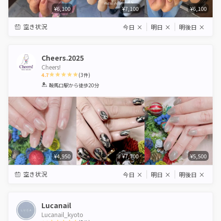
¥6,100
¥7,100
¥6,100
空き状況
今日
×
明日
×
明後日
×
Cheers.2025
Cheers!
4.7
(
3
件)
1
2
3
4
5
鞍馬口駅
から徒歩20分
Star
Stars
Stars
Stars
Stars
¥4,950
¥7,700
¥5,500
空き状況
今日
×
明日
×
明後日
×
Lucanail
Lucanail_kyoto