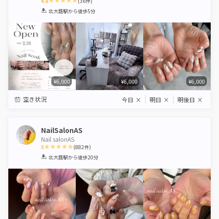
4.8
(
36
件)
1
2
3
4
5
北大路駅
から徒歩5分
Star
Stars
Stars
Stars
Stars
¥6,000
¥6,000
¥6,000
空き状況
今日
×
明日
×
明後日
×
NailSalonAS
Nail salonAS
5
(
882
件)
1
2
3
4
5
北大路駅
から徒歩20分
Star
Stars
Stars
Stars
Stars