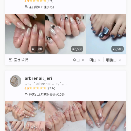
4.9
(
5
件)
1
2
3
4
5
茶山駅
から徒歩3分
Star
Stars
Stars
Stars
Stars
¥5,500
¥7,500
¥5,500
空き状況
今日
×
明日
×
明後日
×
arbrenail_eri
.｡+.。*.arbre nail.。+｡*.。.
4.9
(
77
件)
1
2
3
4
5
神宮丸太町駅
から徒歩10分
Star
Stars
Stars
Stars
Stars