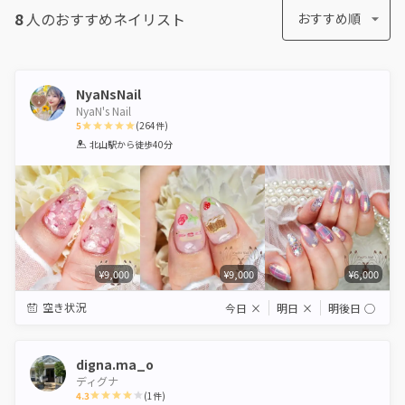
8
人のおすすめ
ネイリスト
おすすめ順
NyaNsNail
NyaN's Nail
5
(
264
件)
1
2
3
4
5
北山駅
から徒歩40分
Star
Stars
Stars
Stars
Stars
¥9,000
¥9,000
¥6,000
空き状況
今日
×
明日
×
明後日
◯
digna.ma_o
ディグナ
4.3
(
1
件)