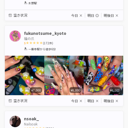
1
2
3
4
5
木野駅
Star
Stars
Stars
Stars
Stars
空き状況
今日
×
明日
◎
明後日
×
fukunotsume_kyoto
福の爪
5
(
172
件)
1
2
3
4
5
一乗寺駅
から徒歩6分
Star
Stars
Stars
Stars
Stars
¥7,000
¥6,000
¥8,000
空き状況
今日
×
明日
×
明後日
×
nsoak_
Nailsoak