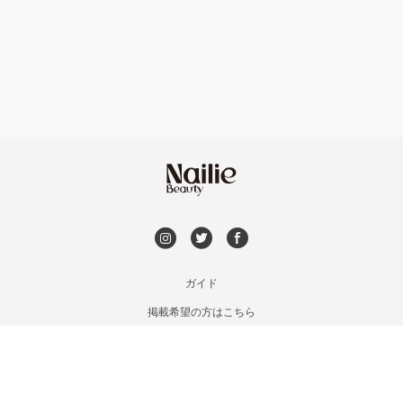
フット
持ち込み OK
上京区・左京区・北区
オフのみ
やり放題 あり
山科・東山
初回オフ 無料
南区・伏見
DVD観賞
長岡京市・向日市・八幡
メンズOK
ガイド
宇治・京田辺・城陽
掲載希望の方はこちら
出張OK
利用規約
亀岡・福知山・舞鶴
お問い合わせ
子連れOK
特定商取引法に基づく表記