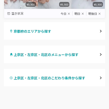
¥9,900
¥9,900
¥8,900
空き状況
今日
×
明日
×
明後日
×
京都府のエリアから探す
四条烏丸・御池・丸太町
上京区・左京区・北区のメニューから探す
四条河原町・河原町三条
ハンドジェル
京都駅・烏丸五条
上京区・左京区・北区のこだわり条件から探す
ハンドスカルプ
パラジェル
四条大宮・西院・二条駅
ハンドケアカラー
フィルイン
桂・花園・嵐山