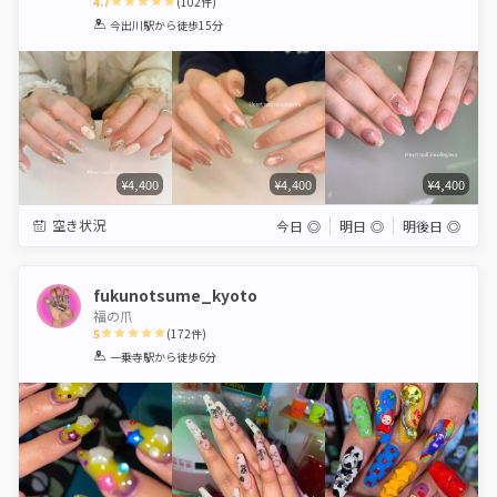
4.7
(
102
件)
1
2
3
4
5
今出川駅
から徒歩15分
Star
Stars
Stars
Stars
Stars
¥4,400
¥4,400
¥4,400
空き状況
今日
◎
明日
◎
明後日
◎
fukunotsume_kyoto
福の爪
5
(
172
件)
1
2
3
4
5
一乗寺駅
から徒歩6分
Star
Stars
Stars
Stars
Stars