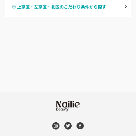
京都駅・烏丸五条
上京区・左京区・北区のこだわり条件から探す
ハンドスカルプ
パラジェル
四条大宮・西院・二条駅
ハンドケアカラー
フィルイン
桂・花園・嵐山
フット
持ち込み OK
上京区・左京区・北区
オフのみ
やり放題 あり
山科・東山
初回オフ 無料
南区・伏見
DVD観賞
長岡京市・向日市・八幡