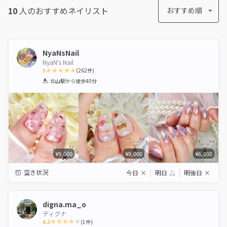
10
人のおすすめ
ネイリスト
おすすめ順
NyaNsNail
NyaN's Nail
5
(
262
件)
1
2
3
4
5
北山駅
から徒歩40分
Star
Stars
Stars
Stars
Stars
¥9,000
¥9,000
¥6,000
空き状況
今日
×
明日
△
明後日
×
digna.ma_o
ディグナ
4.3
(
1
件)