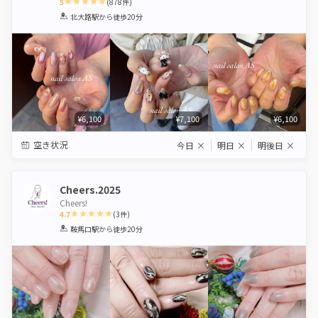
5
(
878
件)
1
2
3
4
5
北大路駅
から徒歩20分
Star
Stars
Stars
Stars
Stars
¥6,100
¥7,100
¥6,100
空き状況
今日
×
明日
×
明後日
×
Cheers.2025
Cheers!
4.7
(
3
件)
1
2
3
4
5
鞍馬口駅
から徒歩20分
Star
Stars
Stars
Stars
Stars