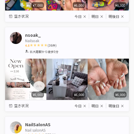
¥7,000
¥6,000
¥8,000
空き状況
今日
×
明日
×
明後日
×
nsoak_
Nailsoak
4.8
(
36
件)
1
2
3
4
5
北大路駅
から徒歩5分
Star
Stars
Stars
Stars
Stars
¥6,000
¥6,000
¥6,000
空き状況
今日
×
明日
×
明後日
×
NailSalonAS
Nail salonAS