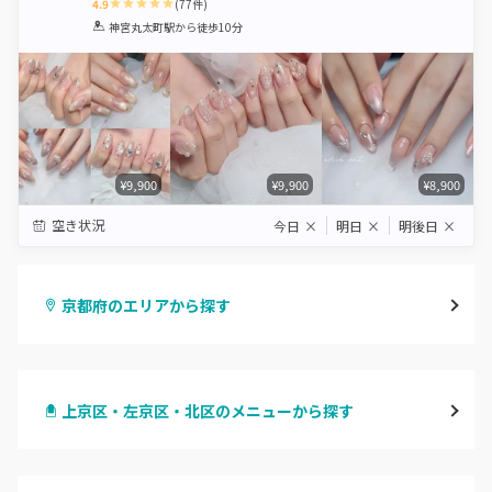
4.9
(
77
件)
1
2
3
4
5
神宮丸太町駅
から徒歩10分
Star
Stars
Stars
Stars
Stars
¥9,900
¥9,900
¥8,900
空き状況
今日
×
明日
×
明後日
×
京都府のエリアから探す
四条烏丸・御池・丸太町
上京区・左京区・北区のメニューから探す
四条河原町・河原町三条
ハンドジェル