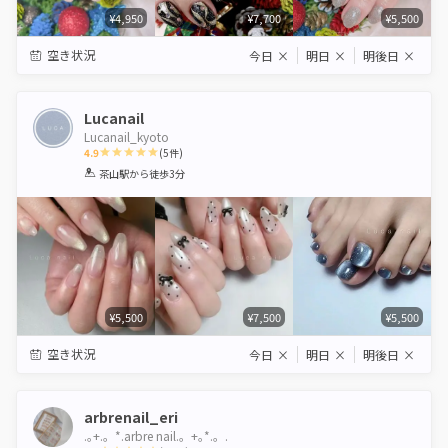
¥4,950
¥7,700
¥5,500
空き状況
今日
×
明日
×
明後日
×
Lucanail
Lucanail_kyoto
4.9
(
5
件)
1
2
3
4
5
茶山駅
から徒歩3分
Star
Stars
Stars
Stars
Stars
¥5,500
¥7,500
¥5,500
空き状況
今日
×
明日
×
明後日
×
arbrenail_eri
.｡+.。*.arbre nail.。+｡*.。.