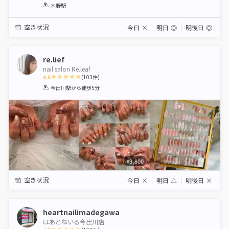
1
2
3
4
5
木野駅
Star
Stars
Stars
Stars
Stars
空き状況
今日
×
明日
◎
明後日
◎
re.lief
nail salon Re.leaf
4.5
(
103
件)
1
2
3
4
5
今出川駅
から徒歩5分
Star
Stars
Stars
Stars
Stars
¥9,800
空き状況
今日
×
明日
△
明後日
×
heartnailimadegawa
はあとねいる今出川店