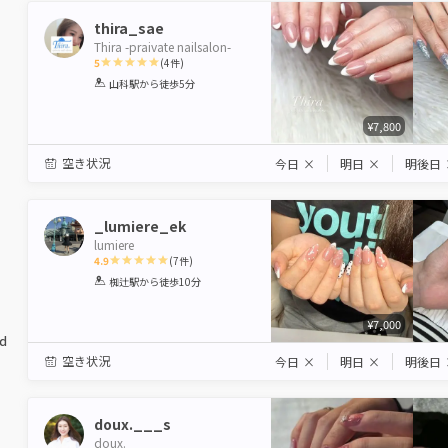
thira_sae
Thira -praivate nailsalon-
5
(
4
件)
1
2
3
4
5
山科駅
から徒歩5分
Star
Stars
Stars
Stars
Stars
¥7,800
空き状況
今日
×
明日
×
明後日
_lumiere_ek
lumiere
4.9
(
7
件)
1
2
3
4
5
椥辻駅
から徒歩10分
Star
Stars
Stars
Stars
Stars
¥7,000
ed
空き状況
今日
×
明日
×
明後日
doux.___s
doux.