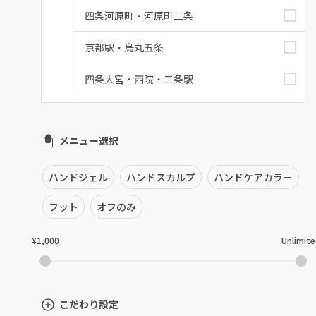
四条河原町・河原町三条
京都駅・烏丸五条
四条大宮・西院・二条駅
桂・花園・嵐山
メニュー選択
上京区・左京区・北区
山科・東山
ハンドジェル
ハンドスカルプ
ハンドケアカラー
南区・伏見
フット
オフのみ
長岡京市・向日市・八幡
¥1,000
Unlimit
宇治・京田辺・城陽
亀岡・福知山・舞鶴
こだわり設定