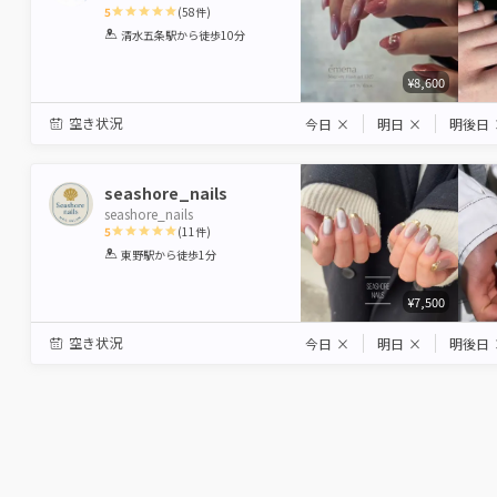
5
(
58
件)
1
2
3
4
5
清水五条駅
から徒歩10分
Star
Stars
Stars
Stars
Stars
¥8,600
空き状況
今日
×
明日
×
明後日
seashore_nails
seashore_nails
5
(
11
件)
1
2
3
4
5
東野駅
から徒歩1分
Star
Stars
Stars
Stars
Stars
¥7,500
空き状況
今日
×
明日
×
明後日