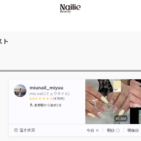
スト
miunail_miyuu
miu nail.(ミュウネイル)
4.9
(
478
件)
1
2
3
4
5
東野駅
から徒歩1分
Star
Stars
Stars
Stars
Stars
¥9,800
空き状況
今日
×
明日
◯
明後日