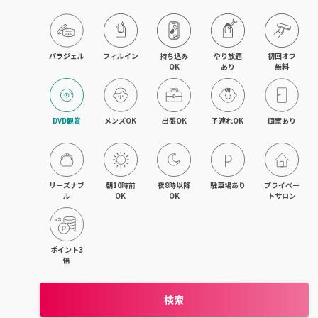
木津・精華町
パラジェル
フィルイン
持ち込み

やり放題

初回オフ

OK
あり
無料
DVD観賞
メンズOK
出張OK
子連れOK
個室あり
リーズナブ
朝10時前
夜8時以降
駐車場あり
プライベー
ル
OK
OK
トサロン
ポイント3
倍
検索