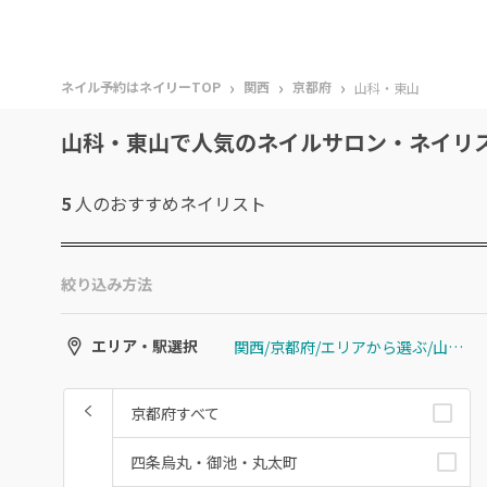
›
›
›
ネイル予約はネイリーTOP
関西
京都府
山科・東山
山科・東山で人気のネイルサロン・ネイリ
5
人のおすすめ
ネイリスト
絞り込み方法
関西/京都府/エリアから選ぶ/山科・東山
エリア・駅選択
京都府すべて
四条烏丸・御池・丸太町