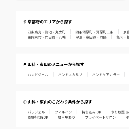
京都府のエリアから探す
四条烏丸・御池・丸太町
四条河原町・河原町三条
京
長岡京市・向日市・八幡
宇治・京田辺・城陽
亀岡・
山科・東山のメニューから探す
ハンドジェル
ハンドスカルプ
ハンドケアカラー
山科・東山のこだわり条件から探す
パラジェル
フィルイン
持ち込み OK
やり放題 
夜8時以降OK
駐車場あり
プライベートサロン