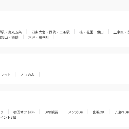
都駅・烏丸五条
四条大宮・西院・二条駅
桂・花園・嵐山
上京区・
福知山・舞鶴
木津・精華町
フット
オフのみ
あり
初回オフ 無料
DVD観賞
メンズOK
出張OK
子連れOK
ポイント3倍