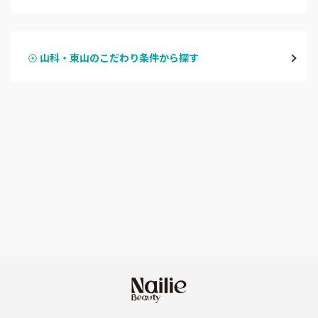
ハンドジェル
京都駅・烏丸五条
山科・東山のこだわり条件から探す
ハンドスカルプ
パラジェル
四条大宮・西院・二条駅
ハンドケアカラー
フィルイン
桂・花園・嵐山
フット
持ち込み OK
上京区・左京区・北区
オフのみ
やり放題 あり
山科・東山
初回オフ 無料
南区・伏見