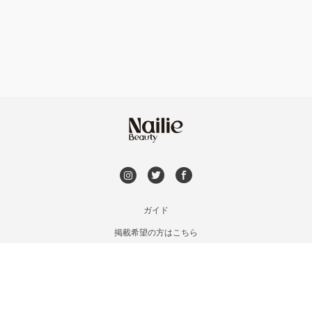
フット
持ち込み OK
上京区・左京区・北区
オフのみ
やり放題 あり
山科・東山
初回オフ 無料
南区・伏見
DVD観賞
長岡京市・向日市・八幡
メンズOK
ガイド
宇治・京田辺・城陽
掲載希望の方はこちら
出張OK
利用規約
亀岡・福知山・舞鶴
お問い合わせ
子連れOK
特定商取引法に基づく表記
木津・精華町