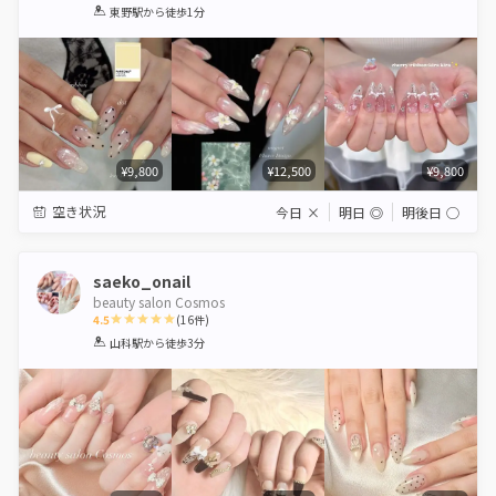
1
2
3
4
5
東野駅
から徒歩1分
Star
Stars
Stars
Stars
Stars
¥9,800
¥12,500
¥9,800
空き状況
今日
×
明日
◎
明後日
◯
saeko_onail
beauty salon Cosmos
4.5
(
16
件)
1
2
3
4
5
山科駅
から徒歩3分
Star
Stars
Stars
Stars
Stars