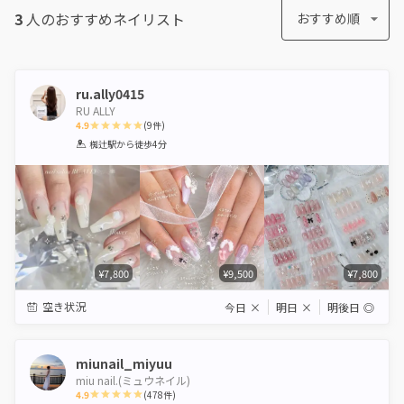
3
人のおすすめ
ネイリスト
おすすめ順
ru.ally0415
RU ALLY
4.9
(
9
件)
1
2
3
4
5
椥辻駅
から徒歩4分
Star
Stars
Stars
Stars
Stars
¥7,800
¥9,500
¥7,800
空き状況
今日
×
明日
×
明後日
◎
miunail_miyuu
miu nail.(ミュウネイル)
4.9
(
478
件)