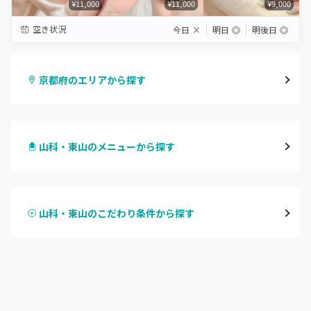
¥11,000
¥11,000
¥9,000
空き状況
今日
×
明日
◎
明後日
◎
京都府のエリアから探す
四条烏丸・御池・丸太町
山科・東山のメニューから探す
四条河原町・河原町三条
ハンドジェル
京都駅・烏丸五条
山科・東山のこだわり条件から探す
ハンドスカルプ
パラジェル
四条大宮・西院・二条駅
ハンドケアカラー
フィルイン
桂・花園・嵐山