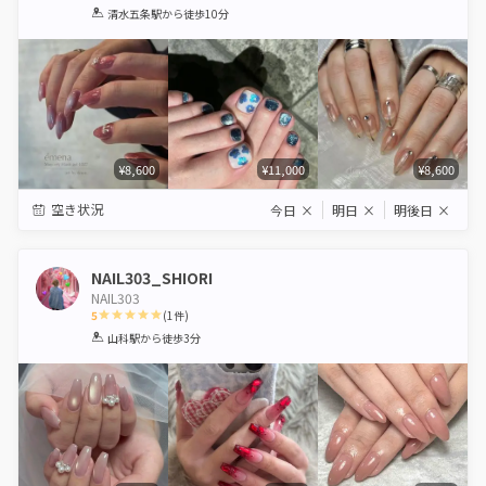
1
2
3
4
5
清水五条駅
から徒歩10分
Star
Stars
Stars
Stars
Stars
¥8,600
¥11,000
¥8,600
空き状況
今日
×
明日
×
明後日
×
NAIL303_SHIORI
NAIL303
5
(
1
件)
1
2
3
4
5
山科駅
から徒歩3分
Star
Stars
Stars
Stars
Stars