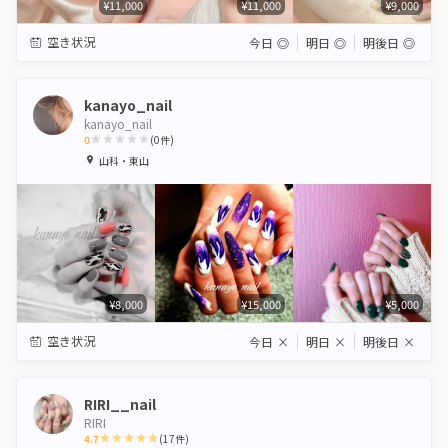
¥11,000
¥11,000
¥9,000
空き状況
今日
◎
明日
◎
明後日
◎
kanayo_nail
kanayo_nail
0
(
0
件)
1
2
3
4
5
山科・東山
Star
Stars
Stars
Stars
Stars
¥8,000
¥15,000
¥5,000
空き状況
今日
×
明日
×
明後日
×
RIRI__nail
RIRI
4.7
(
17
件)