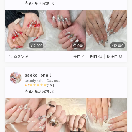
1
2
3
4
5
山科駅
から徒歩5分
Star
Stars
Stars
Stars
Stars
¥12,000
¥9,000
¥12,000
空き状況
今日
△
明日
◎
明後日
◎
saeko_onail
beauty salon Cosmos
4.5
(
16
件)
1
2
3
4
5
山科駅
から徒歩3分
Star
Stars
Stars
Stars
Stars