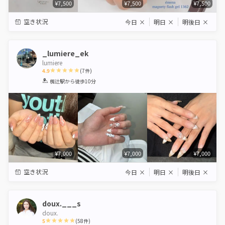
¥7,500
¥7,500
¥7,500
空き状況
今日
×
明日
×
明後日
×
_lumiere_ek
lumiere
4.9
(
7
件)
1
2
3
4
5
椥辻駅
から徒歩10分
Star
Stars
Stars
Stars
Stars
¥7,000
¥7,000
¥7,000
空き状況
今日
×
明日
×
明後日
×
doux.___s
doux.
5
(
58
件)