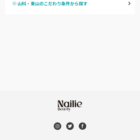
山科・東山のこだわり条件から探す
ハンドスカルプ
パラジェル
四条大宮・西院・二条駅
ハンドケアカラー
フィルイン
桂・花園・嵐山
フット
持ち込み OK
上京区・左京区・北区
オフのみ
やり放題 あり
山科・東山
初回オフ 無料
南区・伏見
DVD観賞
長岡京市・向日市・八幡