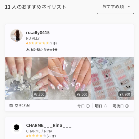
11
人のおすすめ
ネイリスト
おすすめ順
ru.ally0415
RU ALLY
4.9
(
9
件)
1
2
3
4
5
椥辻駅
から徒歩4分
Star
Stars
Stars
Stars
Stars
¥7,800
¥9,500
¥7,800
空き状況
今日
◯
明日
△
明後日
◎
CHARME___Rina___
CHARME / RINA
4
(
20
件)