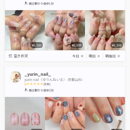
1
2
3
4
5
椥辻駅
から徒歩1分
Star
Stars
Stars
Stars
Stars
¥6,500
¥6,500
¥6,500
空き状況
今日
×
明日
×
明後日
×
_yurin_nail_
yurin nail〈ゆりんねいる〉-京都山科-
5
(
9
件)
1
2
3
4
5
椥辻駅
から徒歩2分
Star
Stars
Stars
Stars
Stars