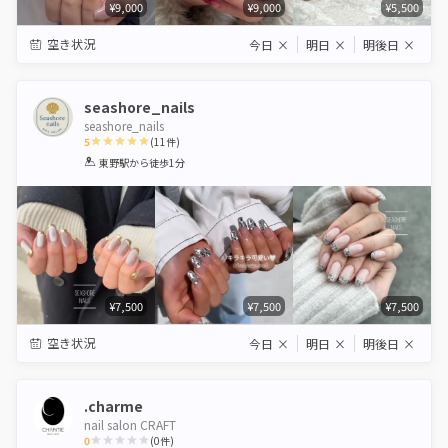
¥9,000
¥9,000
¥5,500
空き状況
今日
×
明日
×
明後日
×
seashore_nails
seashore_nails
5
(
11
件)
1
2
3
4
5
東野駅
から徒歩1分
Star
Stars
Stars
Stars
Stars
¥7,500
¥7,500
¥7,500
空き状況
今日
×
明日
×
明後日
×
.charme
nail salon CRAFT
0
(
0
件)