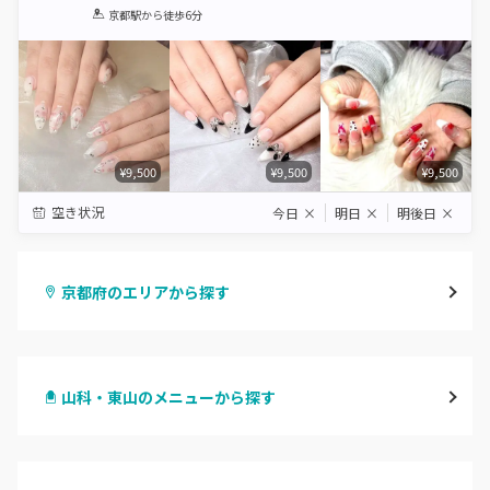
1
2
3
4
5
京都駅
から徒歩6分
Star
Stars
Stars
Stars
Stars
¥9,500
¥9,500
¥9,500
空き状況
今日
×
明日
×
明後日
×
京都府のエリアから探す
四条烏丸・御池・丸太町
山科・東山のメニューから探す
四条河原町・河原町三条
ハンドジェル
京都駅・烏丸五条