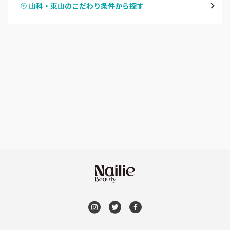
山科・東山のこだわり条件から探す
ハンドスカルプ
パラジェル
四条大宮・西院・二条駅
ハンドケアカラー
フィルイン
桂・花園・嵐山
フット
持ち込み OK
上京区・左京区・北区
オフのみ
やり放題 あり
山科・東山
初回オフ 無料
南区・伏見
DVD観賞
長岡京市・向日市・八幡