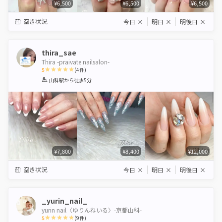
¥6,500
¥6,500
¥6,500
空き状況
今日
×
明日
×
明後日
×
thira_sae
Thira -praivate nailsalon-
5
(
4
件)
1
2
3
4
5
山科駅
から徒歩5分
Star
Stars
Stars
Stars
Stars
¥7,800
¥8,400
¥12,000
空き状況
今日
×
明日
×
明後日
×
_yurin_nail_
yurin nail〈ゆりんねいる〉-京都山科-
5
(
9
件)