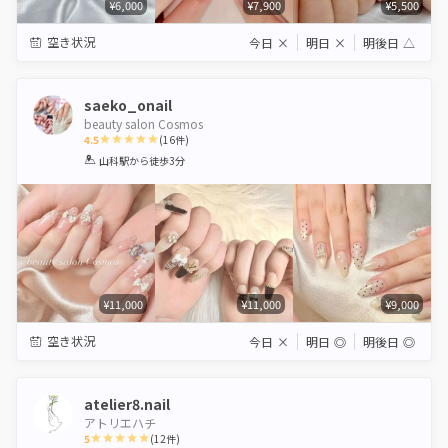
¥6,000
¥7,900
¥5,500
空き状況
今日
×
明日
×
明後日
△
saeko_onail
beauty salon Cosmos
4.5
(
16
件)
1
2
3
4
5
山科駅
から徒歩3分
Star
Stars
Stars
Stars
Stars
¥11,000
¥11,000
¥9,000
空き状況
今日
×
明日
◎
明後日
◎
atelier8.nail
アトリエハチ
5
(
12
件)