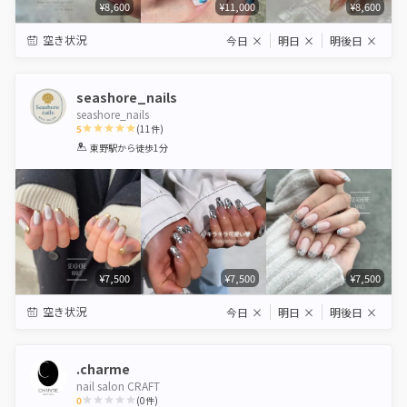
¥8,600
¥11,000
¥8,600
空き状況
今日
×
明日
×
明後日
×
seashore_nails
seashore_nails
5
(
11
件)
1
2
3
4
5
東野駅
から徒歩1分
Star
Stars
Stars
Stars
Stars
¥7,500
¥7,500
¥7,500
空き状況
今日
×
明日
×
明後日
×
.charme
nail salon CRAFT
0
(
0
件)