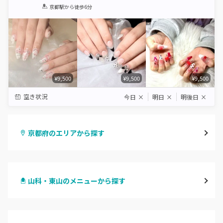
1
2
3
4
5
京都駅
から徒歩6分
Star
Stars
Stars
Stars
Stars
¥9,500
¥9,500
¥9,500
空き状況
今日
×
明日
×
明後日
×
京都府のエリアから探す
四条烏丸・御池・丸太町
山科・東山のメニューから探す
四条河原町・河原町三条
ハンドジェル
京都駅・烏丸五条