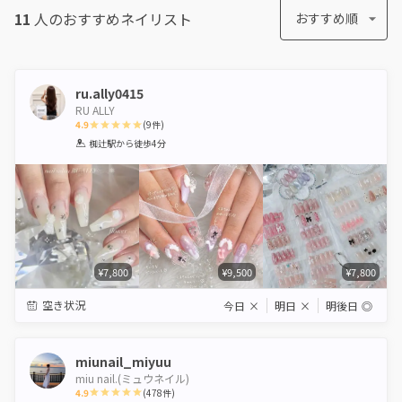
11
人のおすすめ
ネイリスト
おすすめ順
ru.ally0415
RU ALLY
4.9
(
9
件)
1
2
3
4
5
椥辻駅
から徒歩4分
Star
Stars
Stars
Stars
Stars
¥7,800
¥9,500
¥7,800
空き状況
今日
×
明日
×
明後日
◎
miunail_miyuu
miu nail.(ミュウネイル)
4.9
(
478
件)