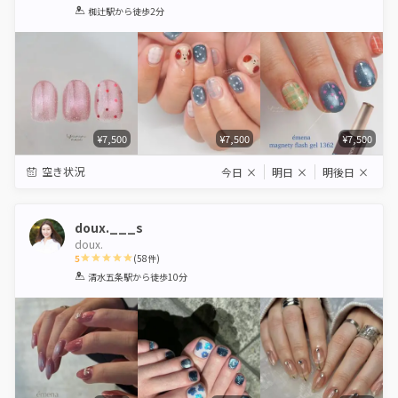
1
2
3
4
5
椥辻駅
から徒歩2分
Star
Stars
Stars
Stars
Stars
¥7,500
¥7,500
¥7,500
空き状況
今日
×
明日
×
明後日
×
doux.___s
doux.
5
(
58
件)
1
2
3
4
5
清水五条駅
から徒歩10分
Star
Stars
Stars
Stars
Stars