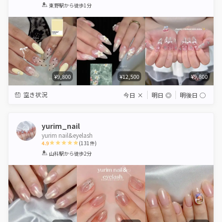
1
2
3
4
5
東野駅
から徒歩1分
Star
Stars
Stars
Stars
Stars
¥9,800
¥12,500
¥9,800
空き状況
今日
×
明日
◎
明後日
◯
yurim_nail
yurim nail&eyelash
4.9
(
131
件)
1
2
3
4
5
山科駅
から徒歩2分
Star
Stars
Stars
Stars
Stars