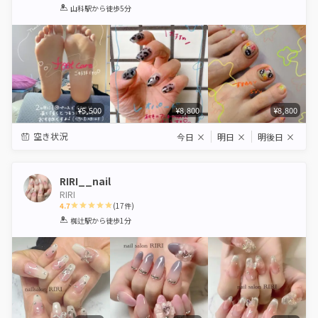
1
2
3
4
5
山科駅
から徒歩5分
Star
Stars
Stars
Stars
Stars
¥5,500
¥8,800
¥8,800
空き状況
今日
×
明日
×
明後日
×
RIRI__nail
RIRI
4.7
(
17
件)
1
2
3
4
5
椥辻駅
から徒歩1分
Star
Stars
Stars
Stars
Stars