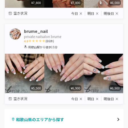
¥7,800
¥7,800
¥6,000
空き状況
今日
×
明日
×
明後日
×
brume_nail
private nailsalon brume
4.9
(
86
件)
1
2
3
4
5
和歌山駅
から徒歩15分
Star
Stars
Stars
Stars
Stars
¥5,500
¥6,900
¥6,900
空き状況
今日
×
明日
×
明後日
×
和歌山県のエリアから探す