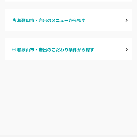
和歌山市・岩出
和歌山市・岩出のメニューから探す
海南・有田
ハンドジェル
御坊
和歌山市・岩出のこだわり条件から探す
ハンドスカルプ
パラジェル
田辺・白浜
ハンドケアカラー
フィルイン
新宮
フット
持ち込み OK
和歌山県その他
オフのみ
やり放題 あり