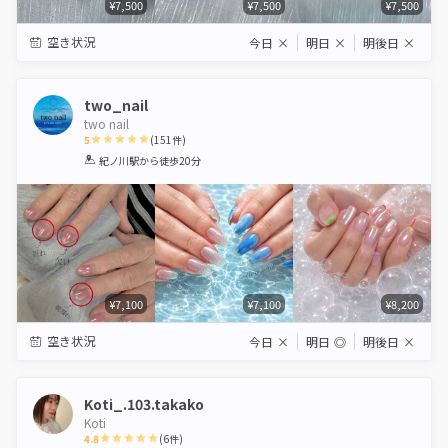
¥7,500
¥7,500
¥7,500
空き状況
今日
×
明日
×
明後日
×
two_nail
two nail
5
(
151
件)
1
2
3
4
5
紀ノ川駅
から徒歩20分
Star
Stars
Stars
Stars
Stars
¥7,100
¥7,100
¥8,200
空き状況
今日
×
明日
◎
明後日
×
Koti_.103.takako
Koti
4.8
(
6
件)