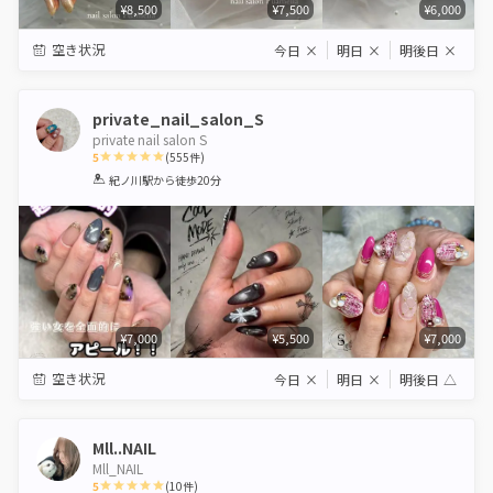
¥8,500
¥7,500
¥6,000
空き状況
今日
×
明日
×
明後日
×
private_nail_salon_S
private nail salon S
5
(
555
件)
1
2
3
4
5
紀ノ川駅
から徒歩20分
Star
Stars
Stars
Stars
Stars
¥7,000
¥5,500
¥7,000
空き状況
今日
×
明日
×
明後日
△
Mll..NAIL
Mll_NAIL
5
(
10
件)