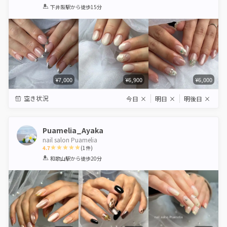
1
2
3
4
5
下井阪駅
から徒歩15分
Star
Stars
Stars
Stars
Stars
¥7,000
¥6,900
¥6,000
空き状況
今日
×
明日
×
明後日
×
Puamelia_Ayaka
nail salon Puamelia
4.7
(
1
件)
1
2
3
4
5
和歌山駅
から徒歩20分
Star
Stars
Stars
Stars
Stars