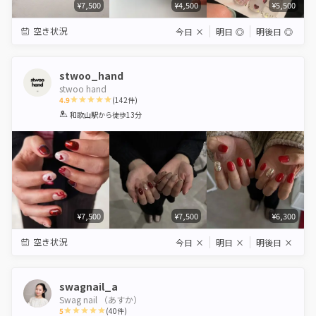
¥7,500
¥4,500
¥5,500
空き状況
今日
×
明日
◎
明後日
◎
stwoo_hand
stwoo hand
4.9
(
142
件)
1
2
3
4
5
和歌山駅
から徒歩13分
Star
Stars
Stars
Stars
Stars
¥7,500
¥7,500
¥6,300
空き状況
今日
×
明日
×
明後日
×
swagnail_a
Swag nail （あすか）
5
(
40
件)