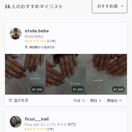
16
人のおすすめ
ネイリスト
おすすめ順
etoile.bebe
Étoile Bebe
4.9
(
11
件)
1
2
3
4
5
神前駅
から徒歩5分
Star
Stars
Stars
Stars
Stars
¥7,900
¥7,500
¥7,500
空き状況
今日
×
明日
×
明後日
×
ficus__nail
ficus nail【シンプルネイル専門】
4.9
(
5
件)