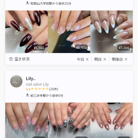
1
2
3
4
5
和歌山大学前駅
から徒歩25分
Star
Stars
Stars
Stars
Stars
¥5,500
¥6,500
¥7,000
空き状況
今日
×
明日
×
明後日
×
Lily..
nail salon Lily
4.9
(
26
件)
1
2
3
4
5
紀三井寺駅
から徒歩0分
Star
Stars
Stars
Stars
Stars