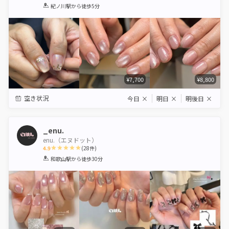
1
2
3
4
5
紀ノ川駅
から徒歩5分
Star
Stars
Stars
Stars
Stars
¥7,700
¥8,800
空き状況
今日
×
明日
×
明後日
×
_enu.
enu.（エヌドット）
4.9
(
28
件)
1
2
3
4
5
和歌山駅
から徒歩30分
Star
Stars
Stars
Stars
Stars