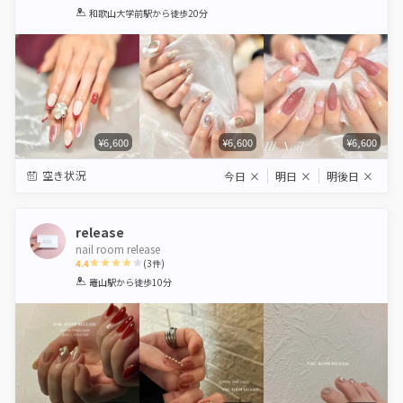
1
2
3
4
5
和歌山大学前駅
から徒歩20分
Star
Stars
Stars
Stars
Stars
¥6,600
¥6,600
¥6,600
空き状況
今日
×
明日
×
明後日
×
release
nail room release
4.4
(
3
件)
1
2
3
4
5
竈山駅
から徒歩10分
Star
Stars
Stars
Stars
Stars