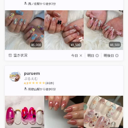
1
2
3
4
5
西ノ庄駅
から徒歩3分
Star
Stars
Stars
Stars
Stars
¥6,000
¥8,500
¥8,500
空き状況
今日
×
明日
◎
明後日
◎
puruem
ぷるえむ
4.9
(
46
件)
1
2
3
4
5
和歌山駅
から徒歩0分
Star
Stars
Stars
Stars
Stars