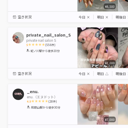
¥8,500
空き状況
今日
×
明日
×
明後日
private_nail_salon_S
private nail salon S
5
(
556
件)
1
2
3
4
5
紀ノ川駅
から徒歩20分
Star
Stars
Stars
Stars
Stars
¥7,000
空き状況
今日
×
明日
△
明後日
_enu.
enu.（エヌドット）
4.9
(
28
件)
1
2
3
4
5
和歌山駅
から徒歩30分
Star
Stars
Stars
Stars
Stars
¥7,000