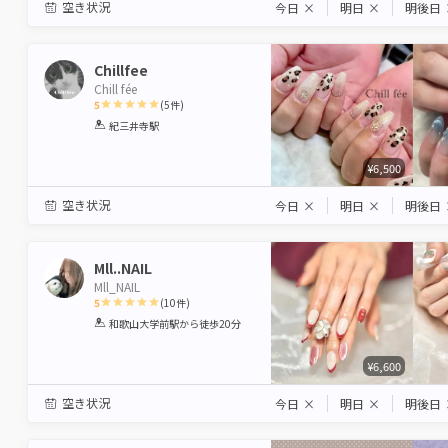
空き状況
今日
×
明日
×
明後日
Chillfee
Chill fée
5
(
5
件)
1
2
3
4
5
紀三井寺駅
Star
Stars
Stars
Stars
Stars
¥6,500
空き状況
今日
×
明日
×
明後日
Mll..NAIL
Mll_NAIL
5
(
10
件)
1
2
3
4
5
和歌山大学前駅
から徒歩20分
Star
Stars
Stars
Stars
Stars
¥6,600
空き状況
今日
×
明日
×
明後日