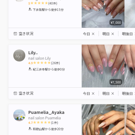
5
(
40
件)
1
2
3
4
5
下井阪駅
から徒歩15分
Star
Stars
Stars
Stars
Stars
¥7,000
空き状況
今日
×
明日
×
明後日
Lily..
nail salon Lily
4.9
(
26
件)
1
2
3
4
5
紀三井寺駅
から徒歩0分
Star
Stars
Stars
Stars
Stars
¥7,500
空き状況
今日
×
明日
×
明後日
Puamelia_Ayaka
nail salon Puamelia
4.7
(
1
件)
1
2
3
4
5
和歌山駅
から徒歩20分
Star
Stars
Stars
Stars
Stars