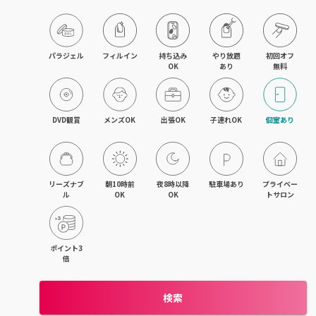
パラジェル
フィルイン
持ち込み

やり放題

初回オフ

OK
あり
無料
DVD観賞
メンズOK
出張OK
子連れOK
個室あり
リーズナブ
朝10時前
夜8時以降
駐車場あり
プライベー
ル
OK
OK
トサロン
ポイント3
倍
検索