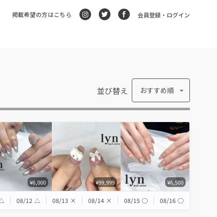
掲載希望の方はこちら
会員登録・ログイン
並び替え
おすすめ順
¥6,000
¥99,999
¥6,500
△
08/12
△
08/13
×
08/14
×
08/15
◯
08/16
◯