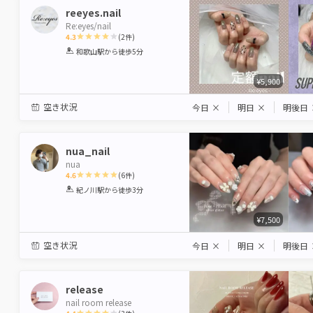
reeyes.nail
Re:eyes/nail
4.3
(
2
件)
1
2
3
4
5
和歌山駅
から徒歩5分
Star
Stars
Stars
Stars
Stars
¥5,900
空き状況
今日
×
明日
×
明後日
nua_nail
nua
4.6
(
6
件)
1
2
3
4
5
紀ノ川駅
から徒歩3分
Star
Stars
Stars
Stars
Stars
¥7,500
空き状況
今日
×
明日
×
明後日
release
nail room release