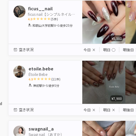
ficus__nail
ficus nail【シンプルネイル専門】
4.9
(
5
件)
1
2
3
4
5
和歌山大学前駅
から徒歩25分
Star
Stars
Stars
Stars
Stars
¥5,500
空き状況
今日
×
明日
◯
明後日
etoile.bebe
Étoile Bebe
4.9
(
11
件)
1
2
3
4
5
神前駅
から徒歩5分
Star
Stars
Stars
Stars
Stars
¥7,900
ed
空き状況
今日
×
明日
×
明後日
swagnail_a
Swag nail （あすか）