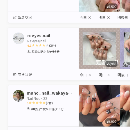
¥6,500
空き状況
今日
×
明日
×
明後日
reeyes.nail
Re:eyes/nail
4.3
(
2
件)
1
2
3
4
5
和歌山駅
から徒歩5分
Star
Stars
Stars
Stars
Stars
¥5,900
空き状況
今日
×
明日
×
明後日
maho_nail_wakayama
Nail Nook 22
5
(
2
件)
1
2
3
4
5
和歌山市駅
から徒歩10分
Star
Stars
Stars
Stars
Stars
¥9,900