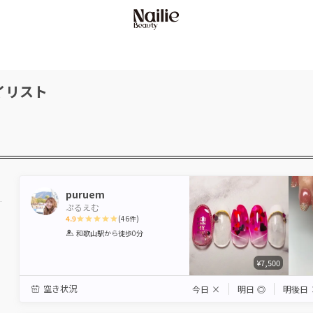
イリスト
puruem
ぷるえむ
4.9
(
46
件)
1
2
3
4
5
和歌山駅
から徒歩0分
Star
Stars
Stars
Stars
Stars
¥7,500
空き状況
今日
×
明日
◎
明後日