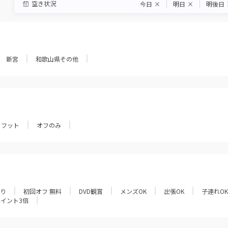
空き状況
今日
×
明日
×
明後日
新宮
和歌山県その他
フット
オフのみ
あり
初回オフ 無料
DVD観賞
メンズOK
出張OK
子連れOK
ポイント3倍