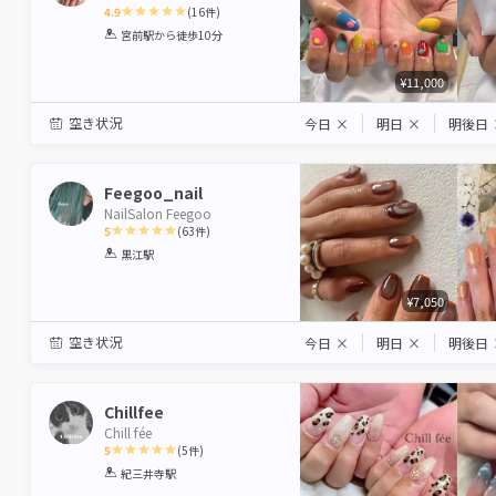
4.9
(
16
件)
1
2
3
4
5
宮前駅
から徒歩10分
Star
Stars
Stars
Stars
Stars
¥11,000
空き状況
今日
×
明日
×
明後日
Feegoo_nail
NailSalon Feegoo
5
(
63
件)
1
2
3
4
5
黒江駅
Star
Stars
Stars
Stars
Stars
¥7,050
空き状況
今日
×
明日
×
明後日
Chillfee
Chill fée
5
(
5
件)
1
2
3
4
5
紀三井寺駅
Star
Stars
Stars
Stars
Stars