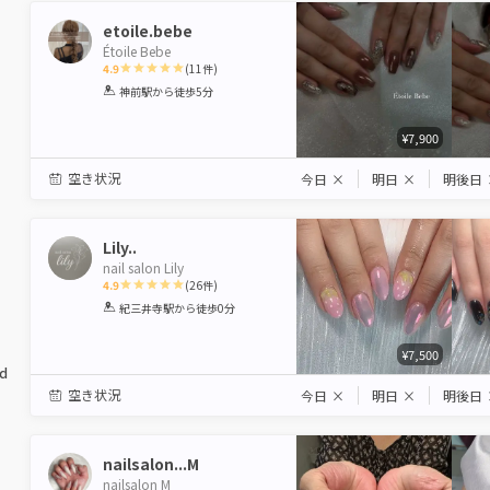
etoile.bebe
Étoile Bebe
4.9
(
11
件)
1
2
3
4
5
神前駅
から徒歩5分
Star
Stars
Stars
Stars
Stars
¥7,900
空き状況
今日
×
明日
×
明後日
Lily..
nail salon Lily
4.9
(
26
件)
1
2
3
4
5
紀三井寺駅
から徒歩0分
Star
Stars
Stars
Stars
Stars
¥7,500
ed
空き状況
今日
×
明日
×
明後日
nailsalon...M
nailsalon M