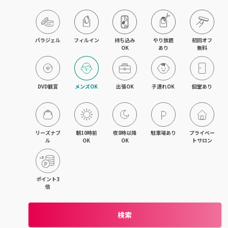
パラジェル
フィルイン
持ち込み

やり放題

初回オフ

OK
あり
無料
DVD観賞
メンズOK
出張OK
子連れOK
個室あり
リーズナブ
朝10時前
夜8時以降
駐車場あり
プライベー
ル
OK
OK
トサロン
ポイント3
倍
検索