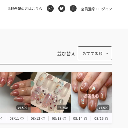
掲載希望の方はこちら
会員登録・ログイン
並び替え
おすすめ順
¥4,500
¥5,500
¥4,500
×
08/11
◎
08/12
◎
08/13
◎
08/14
◎
08/15
◎