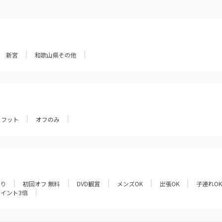
新宮
和歌山県その他
フット
オフのみ
あり
初回オフ 無料
DVD観賞
メンズOK
出張OK
子連れOK
ポイント3倍