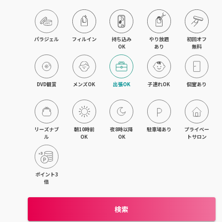
パラジェル
フィルイン
持ち込み

やり放題

初回オフ

OK
あり
無料
DVD観賞
メンズOK
出張OK
子連れOK
個室あり
リーズナブ
朝10時前
夜8時以降
駐車場あり
プライベー
ル
OK
OK
トサロン
ポイント3
倍
検索