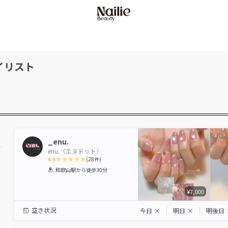
イリスト
_enu.
enu.（エヌドット）
4.9
(
28
件)
1
2
3
4
5
和歌山駅
から徒歩30分
Star
Stars
Stars
Stars
Stars
¥7,000
空き状況
今日
×
明日
×
明後日