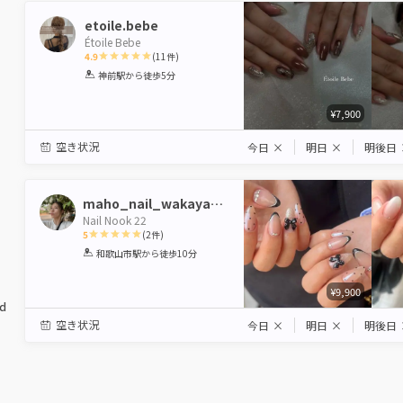
etoile.bebe
Étoile Bebe
4.9
(
11
件)
1
2
3
4
5
神前駅
から徒歩5分
Star
Stars
Stars
Stars
Stars
¥7,900
空き状況
今日
×
明日
×
明後日
maho_nail_wakayama
Nail Nook 22
5
(
2
件)
1
2
3
4
5
和歌山市駅
から徒歩10分
Star
Stars
Stars
Stars
Stars
¥9,900
ed
空き状況
今日
×
明日
×
明後日