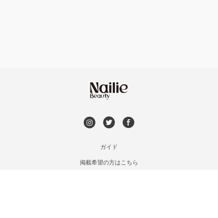
フット
持ち込み OK
和歌山県その他
オフのみ
やり放題 あり
初回オフ 無料
DVD観賞
メンズOK
ガイド
掲載希望の方はこちら
出張OK
利用規約
お問い合わせ
子連れOK
特定商取引法に基づく表記