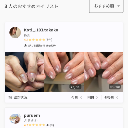
3
人のおすすめ
ネイリスト
おすすめ順
Koti_.103.takako
Koti
4.8
(
6
件)
1
2
3
4
5
紀ノ川駅
から徒歩5分
Star
Stars
Stars
Stars
Stars
¥7,700
¥8,800
空き状況
今日
×
明日
×
明後日
×
puruem
ぷるえむ
4.9
(
46
件)