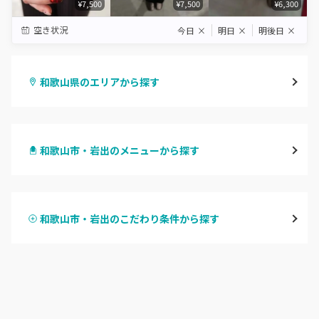
¥7,500
¥7,500
¥6,300
空き状況
今日
×
明日
×
明後日
×
和歌山県のエリアから探す
和歌山市・岩出
和歌山市・岩出のメニューから探す
海南・有田
ハンドジェル
御坊
和歌山市・岩出のこだわり条件から探す
ハンドスカルプ
パラジェル
田辺・白浜
ハンドケアカラー
フィルイン
新宮