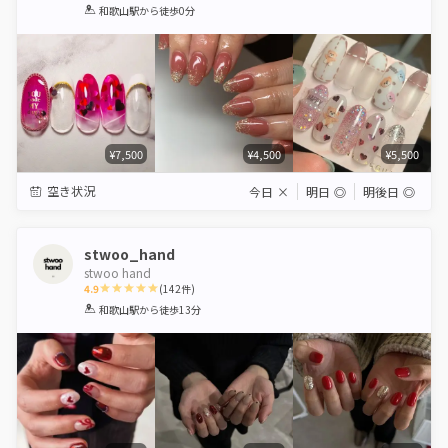
1
2
3
4
5
和歌山駅
から徒歩0分
Star
Stars
Stars
Stars
Stars
¥7,500
¥4,500
¥5,500
空き状況
今日
×
明日
◎
明後日
◎
stwoo_hand
stwoo hand
4.9
(
142
件)
1
2
3
4
5
和歌山駅
から徒歩13分
Star
Stars
Stars
Stars
Stars