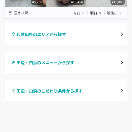
¥8,250
¥10,450
¥11,000
空き状況
今日
×
明日
×
明後日
×
和歌山県のエリアから探す
和歌山市・岩出
田辺・白浜のメニューから探す
海南・有田
ハンドジェル
御坊
田辺・白浜のこだわり条件から探す
ハンドスカルプ
パラジェル
田辺・白浜
ハンドケアカラー
フィルイン
新宮