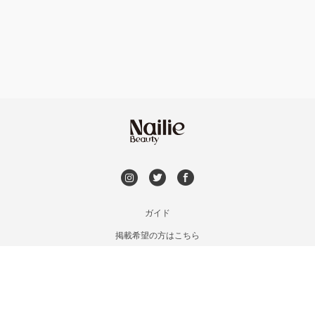
フット
持ち込み OK
和歌山県その他
オフのみ
やり放題 あり
初回オフ 無料
DVD観賞
メンズOK
ガイド
掲載希望の方はこちら
出張OK
利用規約
お問い合わせ
子連れOK
特定商取引法に基づく表記