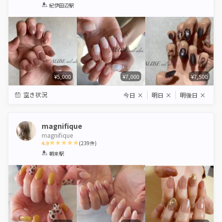
1
2
3
4
5
紀伊田辺駅
Star
Stars
Stars
Stars
Stars
¥5,000
¥7,000
¥7,500
空き状況
今日
×
明日
×
明後日
×
magnifique
magnifique
4.9
(
239
件)
1
2
3
4
5
朝来駅
Star
Stars
Stars
Stars
Stars