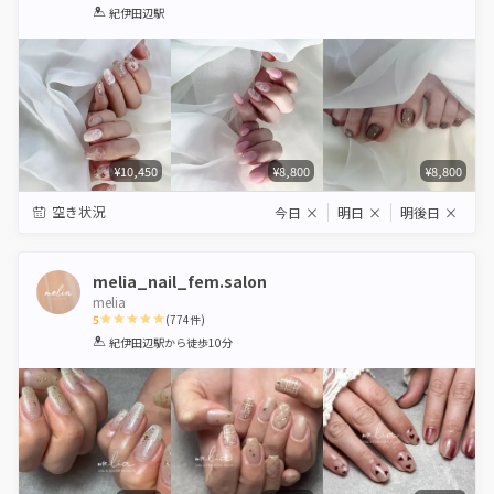
1
2
3
4
5
紀伊田辺駅
Star
Stars
Stars
Stars
Stars
¥10,450
¥8,800
¥8,800
空き状況
今日
×
明日
×
明後日
×
melia_nail_fem.salon
melia
5
(
774
件)
1
2
3
4
5
紀伊田辺駅
から徒歩10分
Star
Stars
Stars
Stars
Stars