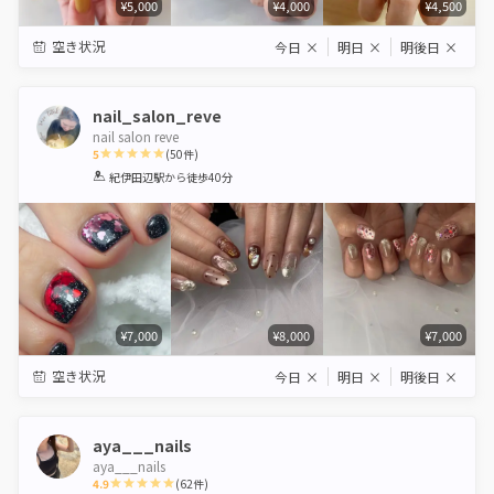
¥5,000
¥4,000
¥4,500
空き状況
今日
×
明日
×
明後日
×
nail_salon_reve
nail salon reve
5
(
50
件)
1
2
3
4
5
紀伊田辺駅
から徒歩40分
Star
Stars
Stars
Stars
Stars
¥7,000
¥8,000
¥7,000
空き状況
今日
×
明日
×
明後日
×
aya___nails
aya___nails
4.9
(
62
件)