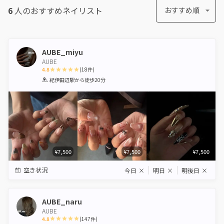
6
人のおすすめ
ネイリスト
おすすめ順
AUBE_miyu
AUBE
4.8
(
18
件)
1
2
3
4
5
紀伊田辺駅
から徒歩20分
Star
Stars
Stars
Stars
Stars
¥7,500
¥7,500
¥7,500
空き状況
今日
×
明日
×
明後日
×
AUBE_naru
AUBE
4.8
(
147
件)