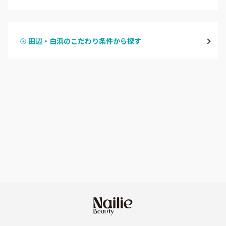
ハンドジェル
御坊
田辺・白浜のこだわり条件から探す
ハンドスカルプ
パラジェル
田辺・白浜
ハンドケアカラー
フィルイン
新宮
フット
持ち込み OK
和歌山県その他
オフのみ
やり放題 あり
初回オフ 無料