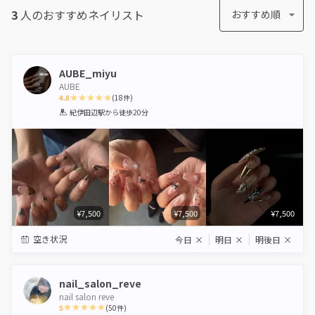
3
人のおすすめ
ネイリスト
おすすめ順
AUBE_miyu
AUBE
4.8
(
18
件)
1
2
3
4
5
紀伊田辺駅
から徒歩20分
Star
Stars
Stars
Stars
Stars
¥7,500
¥7,500
¥7,500
空き状況
今日
×
明日
×
明後日
×
nail_salon_reve
nail salon reve
5
(
50
件)