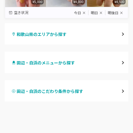
¥5,000
¥4,000
¥4,500
空き状況
今日
×
明日
×
明後日
×
和歌山県のエリアから探す
和歌山市・岩出
田辺・白浜のメニューから探す
海南・有田
ハンドジェル
御坊
田辺・白浜のこだわり条件から探す
ハンドスカルプ
パラジェル
田辺・白浜
ハンドケアカラー
フィルイン
新宮