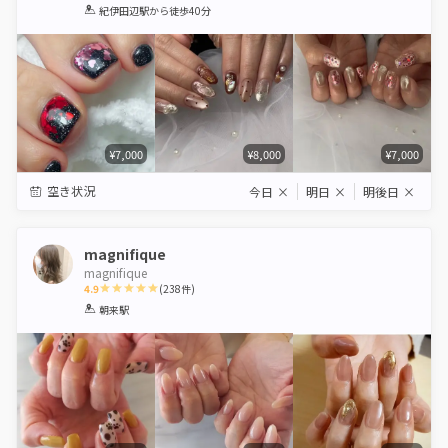
1
2
3
4
5
紀伊田辺駅
から徒歩40分
Star
Stars
Stars
Stars
Stars
¥7,000
¥8,000
¥7,000
空き状況
今日
×
明日
×
明後日
×
magnifique
magnifique
4.9
(
238
件)
1
2
3
4
5
朝来駅
Star
Stars
Stars
Stars
Stars