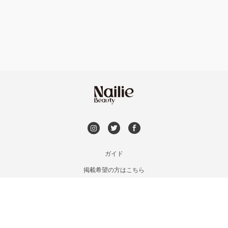
フット
持ち込み OK
和歌山県その他
オフのみ
やり放題 あり
初回オフ 無料
DVD観賞
メンズOK
ガイド
掲載希望の方はこちら
出張OK
利用規約
お問い合わせ
子連れOK
特定商取引法に基づく表記