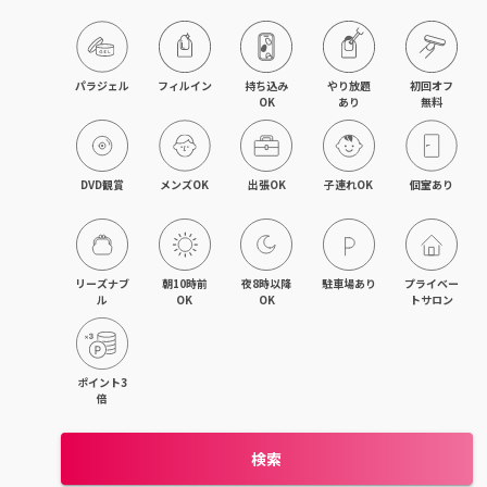
パラジェル
フィルイン
持ち込み

やり放題

初回オフ

OK
あり
無料
DVD観賞
メンズOK
出張OK
子連れOK
個室あり
リーズナブ
朝10時前
夜8時以降
駐車場あり
プライベー
ル
OK
OK
トサロン
ポイント3
倍
検索