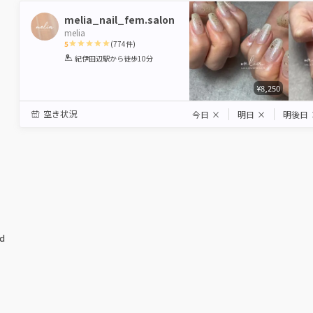
melia_nail_fem.salon
melia
5
(
774
件)
1
2
3
4
5
紀伊田辺駅
から徒歩10分
Star
Stars
Stars
Stars
Stars
¥8,250
空き状況
今日
×
明日
×
明後日
ed