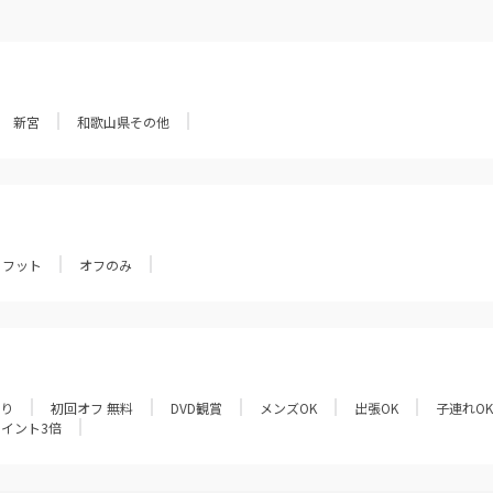
新宮
和歌山県その他
フット
オフのみ
あり
初回オフ 無料
DVD観賞
メンズOK
出張OK
子連れOK
ポイント3倍