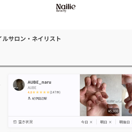
イルサロン・ネイリスト
AUBE_naru
AUBE
4.8
(
147
件)
1
2
3
4
5
紀伊田辺駅
Star
Stars
Stars
Stars
Stars
¥5,000
空き状況
今日
×
明日
×
明後日