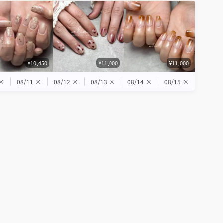
¥10,450
¥11,000
¥11,000
×
08/11
×
08/12
×
08/13
×
08/14
×
08/15
×