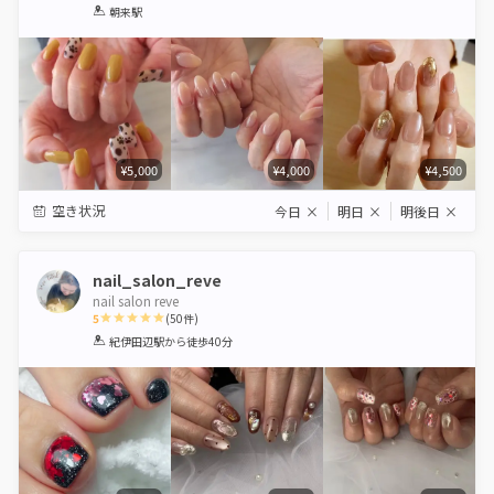
1
2
3
4
5
朝来駅
Star
Stars
Stars
Stars
Stars
¥5,000
¥4,000
¥4,500
空き状況
今日
×
明日
×
明後日
×
nail_salon_reve
nail salon reve
5
(
50
件)
1
2
3
4
5
紀伊田辺駅
から徒歩40分
Star
Stars
Stars
Stars
Stars