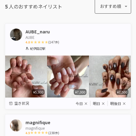
5
人のおすすめ
ネイリスト
おすすめ順
AUBE_naru
AUBE
4.8
(
147
件)
1
2
3
4
5
紀伊田辺駅
Star
Stars
Stars
Stars
Stars
¥5,000
¥7,000
¥7,500
空き状況
今日
×
明日
×
明後日
×
magnifique
magnifique
4.9
(
238
件)