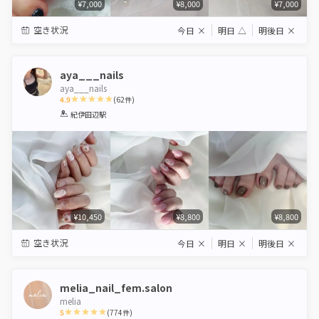
¥7,000
¥8,000
¥7,000
空き状況
今日
×
明日
△
明後日
×
aya___nails
aya___nails
4.9
(
62
件)
1
2
3
4
5
紀伊田辺駅
Star
Stars
Stars
Stars
Stars
¥10,450
¥8,800
¥8,800
空き状況
今日
×
明日
×
明後日
×
melia_nail_fem.salon
melia
5
(
774
件)