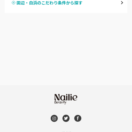
田辺・白浜のこだわり条件から探す
ハンドスカルプ
パラジェル
田辺・白浜
ハンドケアカラー
フィルイン
新宮
フット
持ち込み OK
和歌山県その他
オフのみ
やり放題 あり
初回オフ 無料
DVD観賞