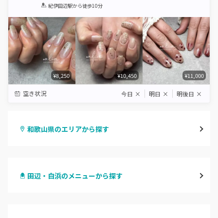
1
2
3
4
5
紀伊田辺駅
から徒歩10分
Star
Stars
Stars
Stars
Stars
¥8,250
¥10,450
¥11,000
空き状況
今日
×
明日
×
明後日
×
和歌山県のエリアから探す
和歌山市・岩出
田辺・白浜のメニューから探す
海南・有田
ハンドジェル
御坊