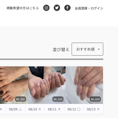
掲載希望の方はこちら
会員登録・ログイン
並び替え
おすすめ順
¥9,500
¥6,600
¥6,600
×
08/09
△
08/10
×
08/11
×
08/12
◯
08/13
×