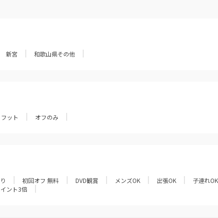
新宮
和歌山県その他
フット
オフのみ
あり
初回オフ 無料
DVD観賞
メンズOK
出張OK
子連れOK
ポイント3倍