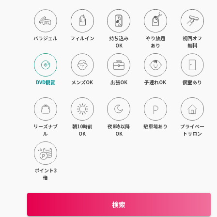
パラジェル
フィルイン
持ち込み

やり放題

初回オフ

OK
あり
無料
DVD観賞
メンズOK
出張OK
子連れOK
個室あり
リーズナブ
朝10時前
夜8時以降
駐車場あり
プライベー
ル
OK
OK
トサロン
ポイント3
倍
検索