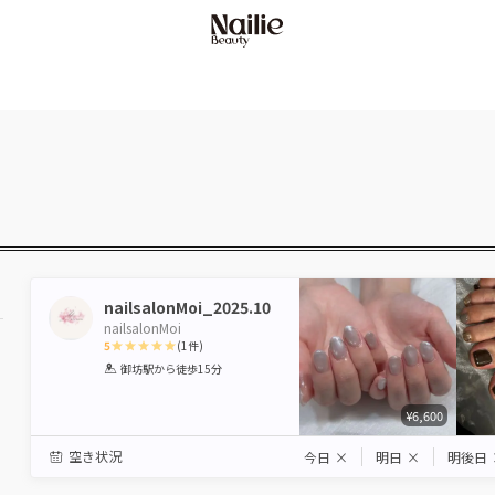
nailsalonMoi_2025.10
nailsalonMoi
5
(
1
件)
1
2
3
4
5
御坊駅
から徒歩15分
Star
Stars
Stars
Stars
Stars
¥6,600
空き状況
今日
×
明日
×
明後日