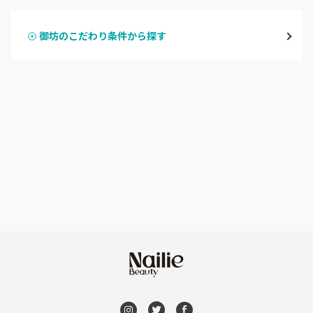
御坊
御坊のこだわり条件から探す
ハンドスカルプ
パラジェル
田辺・白浜
ハンドケアカラー
フィルイン
新宮
フット
持ち込み OK
和歌山県その他
オフのみ
やり放題 あり
初回オフ 無料
DVD観賞