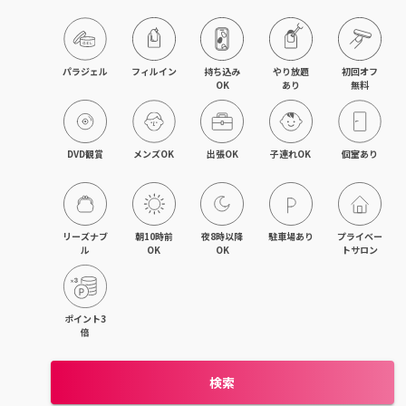
パラジェル
フィルイン
持ち込み

やり放題

初回オフ

OK
あり
無料
DVD観賞
メンズOK
出張OK
子連れOK
個室あり
リーズナブ
朝10時前
夜8時以降
駐車場あり
プライベー
ル
OK
OK
トサロン
ポイント3
倍
検索