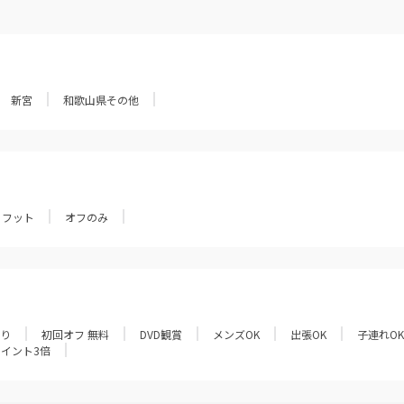
新宮
和歌山県その他
フット
オフのみ
あり
初回オフ 無料
DVD観賞
メンズOK
出張OK
子連れOK
ポイント3倍