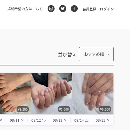
掲載希望の方はこちら
会員登録・ログイン
並び替え
おすすめ順
¥9,500
¥6,600
¥6,600
×
08/11
×
08/12
◯
08/13
×
08/14
△
08/15
×