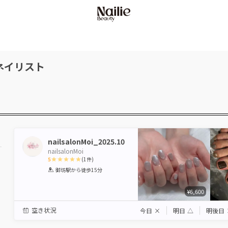
ネイリスト
nailsalonMoi_2025.10
nailsalonMoi
5
(
1
件)
1
2
3
4
5
御坊駅
から徒歩15分
Star
Stars
Stars
Stars
Stars
¥6,600
空き状況
今日
×
明日
△
明後日