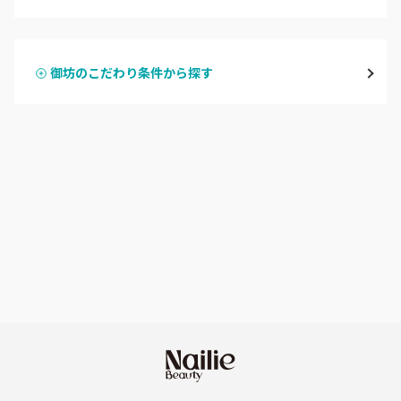
ハンドジェル
御坊
御坊のこだわり条件から探す
ハンドスカルプ
パラジェル
田辺・白浜
ハンドケアカラー
フィルイン
新宮
フット
持ち込み OK
和歌山県その他
オフのみ
やり放題 あり
初回オフ 無料