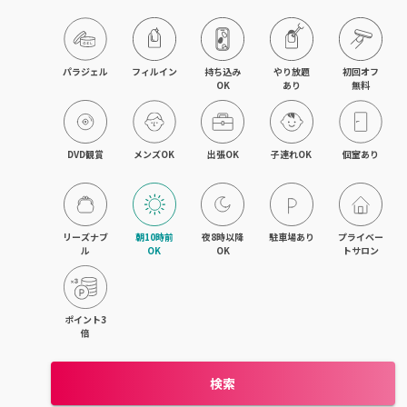
パラジェル
フィルイン
持ち込み

やり放題

初回オフ

OK
あり
無料
DVD観賞
メンズOK
出張OK
子連れOK
個室あり
リーズナブ
朝10時前
夜8時以降
駐車場あり
プライベー
ル
OK
OK
トサロン
ポイント3
倍
検索