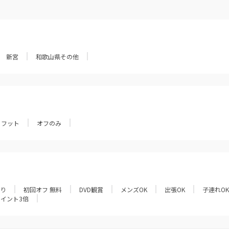
新宮
和歌山県その他
フット
オフのみ
あり
初回オフ 無料
DVD観賞
メンズOK
出張OK
子連れOK
ポイント3倍