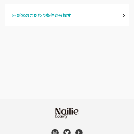
御坊
新宮のこだわり条件から探す
ハンドスカルプ
パラジェル
田辺・白浜
ハンドケアカラー
フィルイン
新宮
フット
持ち込み OK
和歌山県その他
オフのみ
やり放題 あり
初回オフ 無料
DVD観賞