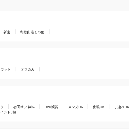
新宮
和歌山県その他
フット
オフのみ
あり
初回オフ 無料
DVD観賞
メンズOK
出張OK
子連れOK
ポイント3倍