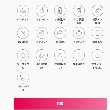
パラジェル
フィルイン
持ち込み

やり放題

初回オフ

OK
あり
無料
DVD観賞
メンズOK
出張OK
子連れOK
個室あり
リーズナブ
朝10時前
夜8時以降
駐車場あり
プライベー
ル
OK
OK
トサロン
ポイント3
倍
検索