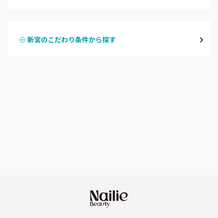
ハンドジェル
御坊
新宮のこだわり条件から探す
ハンドスカルプ
パラジェル
田辺・白浜
ハンドケアカラー
フィルイン
新宮
フット
持ち込み OK
和歌山県その他
オフのみ
やり放題 あり
初回オフ 無料