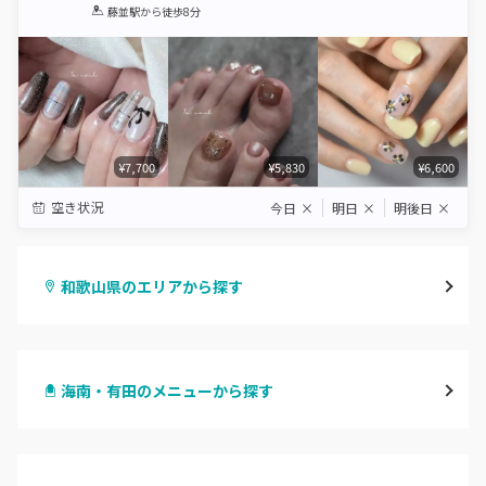
1
2
3
4
5
藤並駅
から徒歩8分
Star
Stars
Stars
Stars
Stars
¥7,700
¥5,830
¥6,600
空き状況
今日
×
明日
×
明後日
×
和歌山県のエリアから探す
和歌山市・岩出
海南・有田のメニューから探す
海南・有田
ハンドジェル
御坊