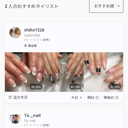
2
人のおすすめ
ネイリスト
おすすめ順
shiho7228
Culim Nail
0
(
0
件)
1
2
3
4
5
藤並駅
Star
Stars
Stars
Stars
Stars
¥8,800
¥9,900
¥9,900
空き状況
今日
×
明日
◎
明後日
◎
To._nail
To. nail
0
(
0
件)