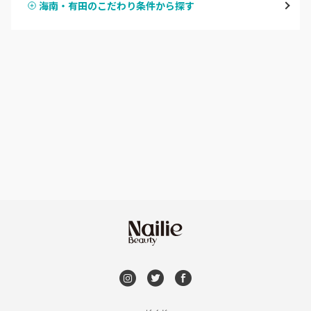
海南・有田のこだわり条件から探す
ハンドスカルプ
パラジェル
田辺・白浜
ハンドケアカラー
フィルイン
新宮
フット
持ち込み OK
和歌山県その他
オフのみ
やり放題 あり
初回オフ 無料
DVD観賞
メンズOK