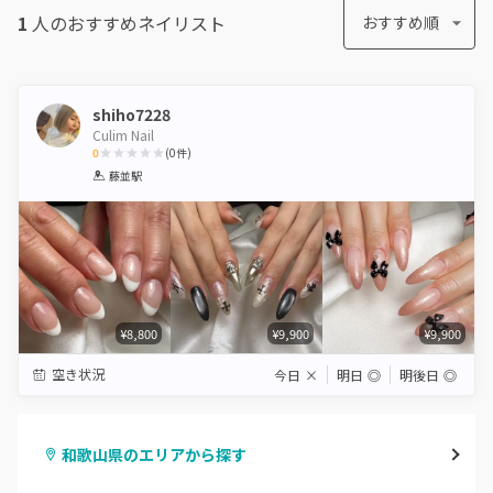
1
人のおすすめ
ネイリスト
おすすめ順
shiho7228
Culim Nail
0
(
0
件)
1
2
3
4
5
藤並駅
Star
Stars
Stars
Stars
Stars
¥8,800
¥9,900
¥9,900
空き状況
今日
×
明日
◎
明後日
◎
和歌山県のエリアから探す