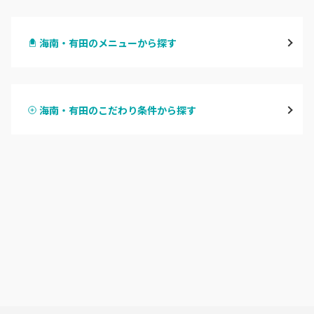
和歌山市・岩出
海南・有田のメニューから探す
海南・有田
ハンドジェル
御坊
海南・有田のこだわり条件から探す
ハンドスカルプ
パラジェル
田辺・白浜
ハンドケアカラー
フィルイン
新宮
フット
持ち込み OK
和歌山県その他
オフのみ
やり放題 あり