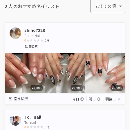
2
人のおすすめ
ネイリスト
おすすめ順
shiho7228
Culim Nail
0
(
0
件)
1
2
3
4
5
藤並駅
Star
Stars
Stars
Stars
Stars
¥8,800
¥9,900
¥9,900
空き状況
今日
◎
明日
◎
明後日
×
To._nail
To. nail
0
(
0
件)