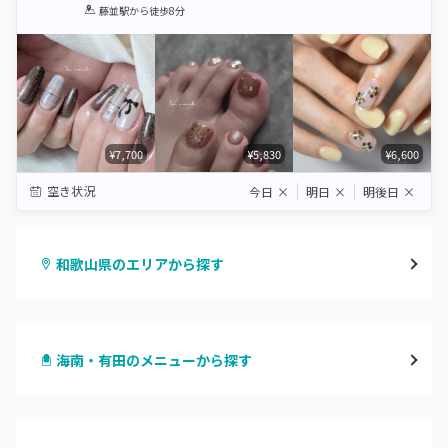
1
2
3
4
5
藤並駅
から徒歩8分
Star
Stars
Stars
Stars
Stars
¥7,700
¥5,830
¥6,600
空き状況
今日
×
明日
×
明後日
×
和歌山県のエリアから探す
和歌山市・岩出
海南・有田のメニューから探す
海南・有田
ハンドジェル
御坊