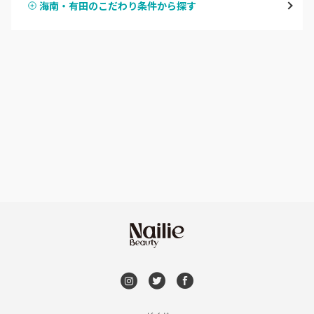
海南・有田のこだわり条件から探す
ハンドスカルプ
パラジェル
田辺・白浜
ハンドケアカラー
フィルイン
新宮
フット
持ち込み OK
和歌山県その他
オフのみ
やり放題 あり
初回オフ 無料
DVD観賞
メンズOK