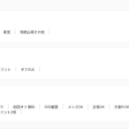
新宮
和歌山県その他
フット
オフのみ
あり
初回オフ 無料
DVD観賞
メンズOK
出張OK
子連れOK
ポイント3倍