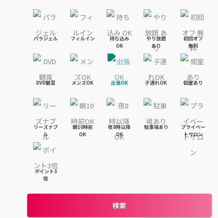
パラジェル
フィルイン
持ち込み

やり放題

初回オフ

OK
あり
無料
DVD観賞
メンズOK
出張OK
子連れOK
個室あり
リーズナブ
朝10時前
夜8時以降
駐車場あり
プライベー
ル
OK
OK
トサロン
ポイント3
倍
検索