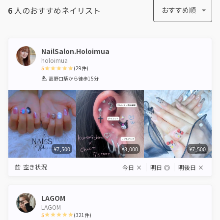
6
人のおすすめ
ネイリスト
おすすめ順
NailSalon.Holoimua
holoimua
5
(
29
件)
1
2
3
4
5
高野口駅
から徒歩15分
Star
Stars
Stars
Stars
Stars
¥7,500
¥3,000
¥7,500
空き状況
今日
×
明日
◎
明後日
×
LAGOM
LAGOM
5
(
321
件)