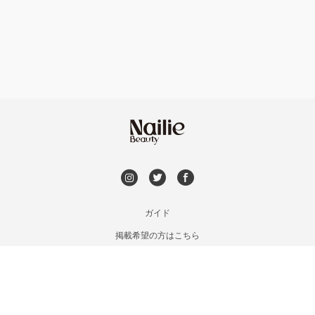
フット
持ち込み OK
和歌山県その他
オフのみ
やり放題 あり
初回オフ 無料
DVD観賞
メンズOK
ガイド
掲載希望の方はこちら
出張OK
利用規約
お問い合わせ
子連れOK
特定商取引法に基づく表記