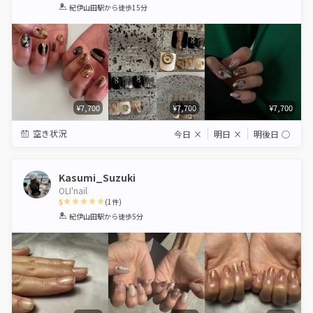
1
2
3
4
5
紀伊山田駅
から徒歩15分
Star
Stars
Stars
Stars
Stars
¥7,700
¥7,700
¥7,700
空き状況
今日
×
明日
×
明後日
◯
Kasumi_Suzuki
OLI'nail
5
(
1
件)
1
2
3
4
5
紀伊山田駅
から徒歩5分
Star
Stars
Stars
Stars
Stars