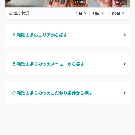
¥7,500
¥7,500
空き状況
今日
×
明日
×
明後日
×
和歌山県のエリアから探す
和歌山市・岩出
和歌山県その他のメニューから探す
海南・有田
ハンドジェル
御坊
和歌山県その他のこだわり条件から探す
ハンドスカルプ
パラジェル
田辺・白浜
ハンドケアカラー
フィルイン
新宮