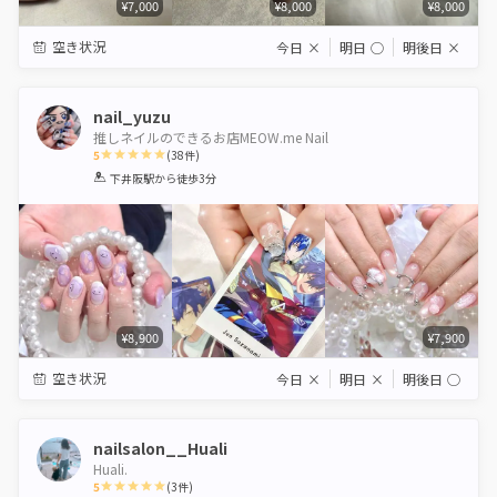
¥7,000
¥8,000
¥8,000
空き状況
今日
×
明日
◯
明後日
×
nail_yuzu
推しネイルのできるお店MEOW.me Nail
5
(
38
件)
1
2
3
4
5
下井阪駅
から徒歩3分
Star
Stars
Stars
Stars
Stars
¥8,900
¥7,900
空き状況
今日
×
明日
×
明後日
◯
nailsalon__Huali
Huali.
5
(
3
件)