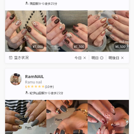
1
2
3
4
5
隅田駅
から徒歩25分
Star
Stars
Stars
Stars
Stars
¥7,000
¥7,500
¥6,500
空き状況
今日
×
明日
◎
明後日
×
RamNAIL
Ramu nail
5
(
10
件)
1
2
3
4
5
紀伊山田駅
から徒歩15分
Star
Stars
Stars
Stars
Stars