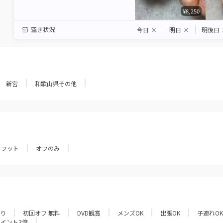
¥8,250
空き状況
今日
×
明日
×
明後日
新宮
和歌山県その他
フット
オフのみ
あり
初回オフ 無料
DVD観賞
メンズOK
出張OK
子連れOK
ポイント3倍