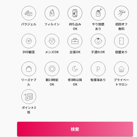
パラジェル
フィルイン
持ち込み

やり放題

初回オフ

OK
あり
無料
DVD観賞
メンズOK
出張OK
子連れOK
個室あり
リーズナブ
朝10時前
夜8時以降
駐車場あり
プライベー
ル
OK
OK
トサロン
ポイント3
倍
検索