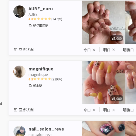
AUBE_naru
AUBE
4.8
(
147
件)
1
2
3
4
5
紀伊田辺駅
Star
Stars
Stars
Stars
Stars
¥5,000
空き状況
今日
×
明日
×
明後日
magnifique
magnifique
4.9
(
239
件)
1
2
3
4
5
朝来駅
Star
Stars
Stars
Stars
Stars
¥5,000
ed
空き状況
今日
×
明日
×
明後日
nail_salon_reve
nail salon reve