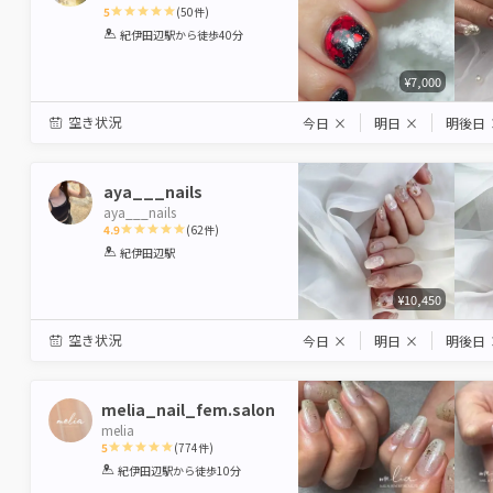
5
(
50
件)
1
2
3
4
5
紀伊田辺駅
から徒歩40分
Star
Stars
Stars
Stars
Stars
¥7,000
空き状況
今日
×
明日
×
明後日
aya___nails
aya___nails
4.9
(
62
件)
1
2
3
4
5
紀伊田辺駅
Star
Stars
Stars
Stars
Stars
¥10,450
空き状況
今日
×
明日
×
明後日
melia_nail_fem.salon
melia
5
(
774
件)
1
2
3
4
5
紀伊田辺駅
から徒歩10分
Star
Stars
Stars
Stars
Stars