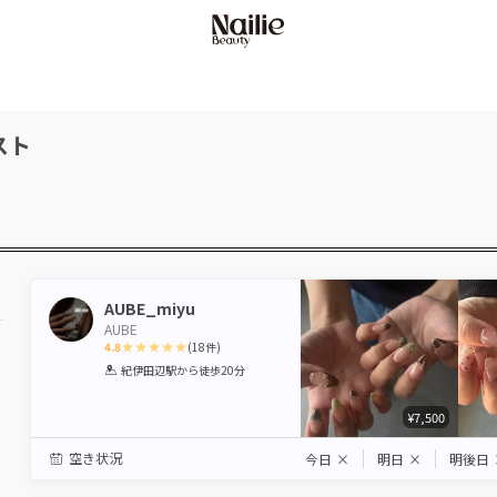
スト
AUBE_miyu
AUBE
4.8
(
18
件)
1
2
3
4
5
紀伊田辺駅
から徒歩20分
Star
Stars
Stars
Stars
Stars
¥7,500
空き状況
今日
×
明日
×
明後日