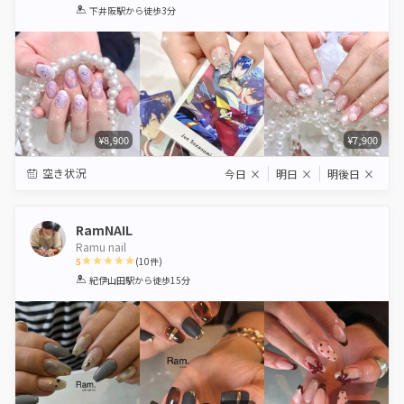
1
2
3
4
5
下井阪駅
から徒歩3分
Star
Stars
Stars
Stars
Stars
¥8,900
¥7,900
空き状況
今日
×
明日
×
明後日
×
RamNAIL
Ramu nail
5
(
10
件)
1
2
3
4
5
紀伊山田駅
から徒歩15分
Star
Stars
Stars
Stars
Stars