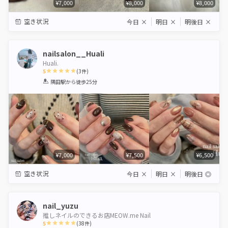
¥7,000
¥8,000
¥8,000
空き状況
今日
×
明日
×
明後日
×
nailsalon__Huali
Huali.
5
(
3
件)
1
2
3
4
5
隅田駅
から徒歩25分
Star
Stars
Stars
Stars
Stars
¥7,000
¥7,500
¥6,500
空き状況
今日
×
明日
×
明後日
◎
nail_yuzu
推しネイルのできるお店MEOW.me Nail
5
(
38
件)