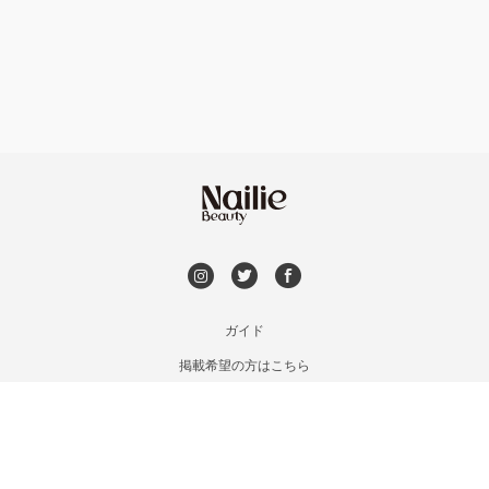
フット
持ち込み OK
和歌山県その他
オフのみ
やり放題 あり
初回オフ 無料
DVD観賞
メンズOK
ガイド
掲載希望の方はこちら
出張OK
利用規約
お問い合わせ
子連れOK
特定商取引法に基づく表記