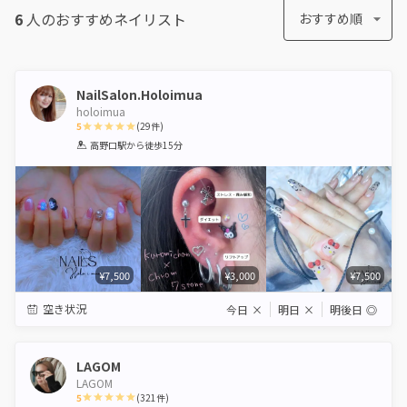
6
人のおすすめ
ネイリスト
おすすめ順
NailSalon.Holoimua
holoimua
5
(
29
件)
1
2
3
4
5
高野口駅
から徒歩15分
Star
Stars
Stars
Stars
Stars
¥7,500
¥3,000
¥7,500
空き状況
今日
×
明日
×
明後日
◎
LAGOM
LAGOM
5
(
321
件)