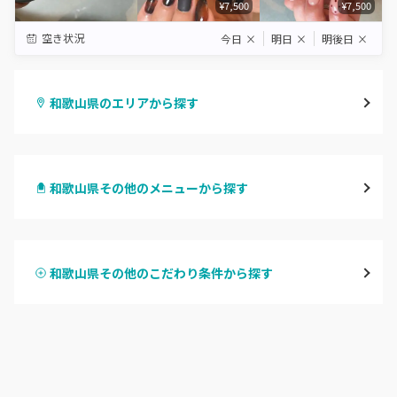
¥7,500
¥7,500
空き状況
今日
×
明日
×
明後日
×
和歌山県のエリアから探す
和歌山市・岩出
和歌山県その他のメニューから探す
海南・有田
ハンドジェル
御坊
和歌山県その他のこだわり条件から探す
ハンドスカルプ
パラジェル
田辺・白浜
ハンドケアカラー
フィルイン
新宮