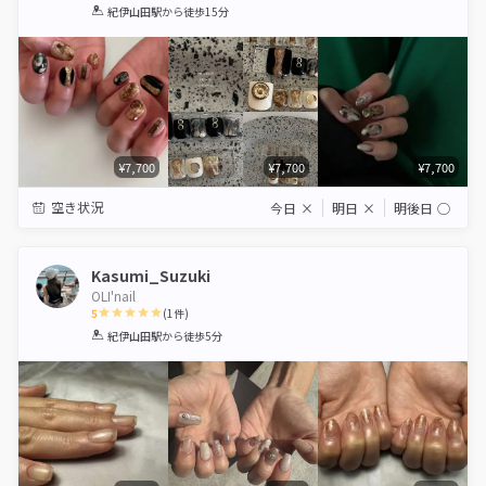
1
2
3
4
5
紀伊山田駅
から徒歩15分
Star
Stars
Stars
Stars
Stars
¥7,700
¥7,700
¥7,700
空き状況
今日
×
明日
×
明後日
◯
Kasumi_Suzuki
OLI'nail
5
(
1
件)
1
2
3
4
5
紀伊山田駅
から徒歩5分
Star
Stars
Stars
Stars
Stars