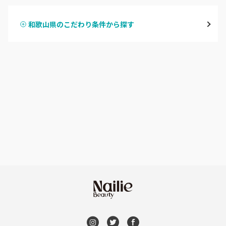
御坊
和歌山県のこだわり条件から探す
ハンドスカルプ
パラジェル
田辺・白浜
ハンドケアカラー
フィルイン
新宮
フット
持ち込み OK
和歌山県その他
オフのみ
やり放題 あり
初回オフ 無料
DVD観賞