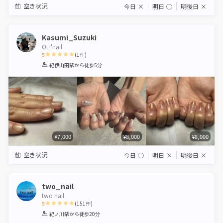
空き状況
今日
×
明日
◯
明後日
×
Kasumi_Suzuki
OLI'nail
5
(
1
件)
1
2
3
4
5
紀伊山田駅
から徒歩5分
Star
Stars
Stars
Stars
Stars
¥7,000
¥8,000
¥8,000
空き状況
今日
◯
明日
×
明後日
×
two_nail
two nail
5
(
151
件)
1
2
3
4
5
紀ノ川駅
から徒歩20分
Star
Stars
Stars
Stars
Stars