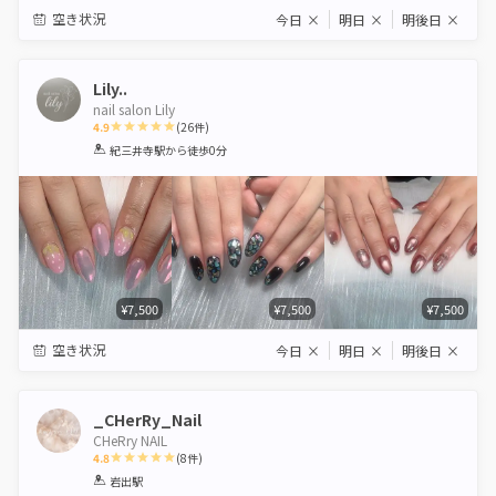
空き状況
今日
×
明日
×
明後日
×
Lily..
nail salon Lily
4.9
(
26
件)
1
2
3
4
5
紀三井寺駅
から徒歩0分
Star
Stars
Stars
Stars
Stars
¥7,500
¥7,500
¥7,500
空き状況
今日
×
明日
×
明後日
×
_CHerRy_Nail
CHeRry NAIL
4.8
(
8
件)
1
2
3
4
5
岩出駅