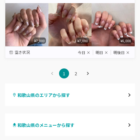
Star
Stars
Stars
Stars
Stars
¥7,000
¥7,000
¥6,000
空き状況
今日
×
明日
×
明後日
×
1
2
和歌山県のエリアから探す
和歌山市・岩出
和歌山県のメニューから探す
海南・有田
ハンドジェル