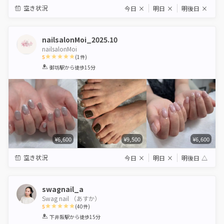
空き状況
今日
×
明日
×
明後日
×
nailsalonMoi_2025.10
nailsalonMoi
5
(
1
件)
1
2
3
4
5
御坊駅
から徒歩15分
Star
Stars
Stars
Stars
Stars
¥6,600
¥9,500
¥6,600
空き状況
今日
×
明日
×
明後日
△
swagnail_a
Swag nail （あすか）
5
(
40
件)
1
2
3
4
5
下井阪駅
から徒歩15分