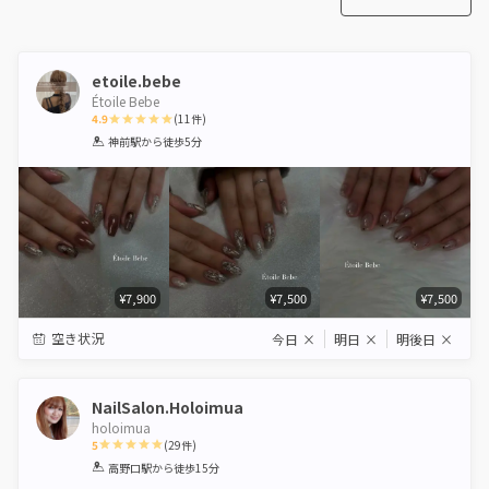
etoile.bebe
Étoile Bebe
4.9
(
11
件)
1
2
3
4
5
神前駅
から徒歩5分
Star
Stars
Stars
Stars
Stars
¥7,900
¥7,500
¥7,500
空き状況
今日
×
明日
×
明後日
×
NailSalon.Holoimua
holoimua
5
(
29
件)
1
2
3
4
5
高野口駅
から徒歩15分
Star
Stars
Stars
Stars
Stars