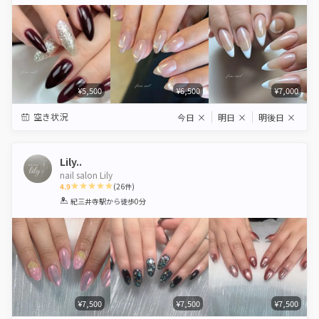
Star
Stars
Stars
Stars
Stars
¥5,500
¥6,500
¥7,000
空き状況
今日
×
明日
×
明後日
×
Lily..
nail salon Lily
4.9
(
26
件)
1
2
3
4
5
紀三井寺駅
から徒歩0分
Star
Stars
Stars
Stars
Stars
¥7,500
¥7,500
¥7,500