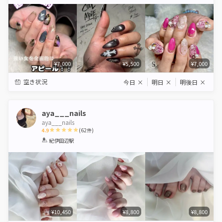
Star
Stars
Stars
Stars
Stars
¥7,000
¥5,500
¥7,000
空き状況
今日
×
明日
×
明後日
×
aya___nails
aya___nails
4.9
(
62
件)
1
2
3
4
5
紀伊田辺駅
Star
Stars
Stars
Stars
Stars
¥10,450
¥8,800
¥8,800