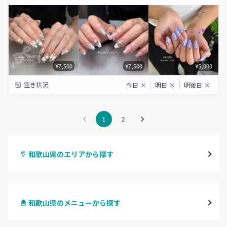
Star
Stars
Stars
Stars
Stars
¥7,500
¥7,500
¥5,000
空き状況
今日
×
明日
×
明後日
×
1
2
和歌山県のエリアから探す
和歌山市・岩出
和歌山県のメニューから探す
海南・有田
ハンドジェル