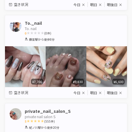
空き状況
今日
×
明日
×
明後日
×
To._nail
To. nail
0
(
0
件)
1
2
3
4
5
藤並駅
から徒歩8分
Star
Stars
Stars
Stars
Stars
¥7,700
¥5,830
¥6,600
空き状況
今日
×
明日
×
明後日
×
private_nail_salon_S
private nail salon S
5
(
555
件)
1
2
3
4
5
紀ノ川駅
から徒歩20分