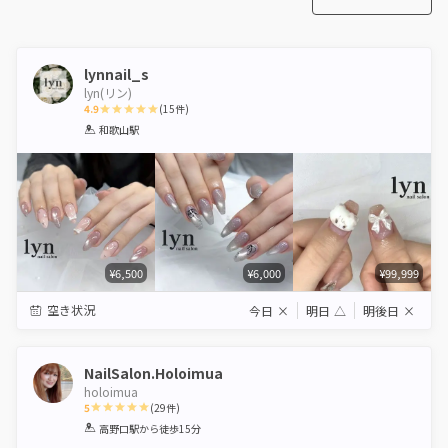
lynnail_s
lyn(リン)
4.9
(
15
件)
1
2
3
4
5
和歌山駅
Star
Stars
Stars
Stars
Stars
¥6,500
¥6,000
¥99,999
空き状況
今日
×
明日
△
明後日
×
NailSalon.Holoimua
holoimua
5
(
29
件)
1
2
3
4
5
高野口駅
から徒歩15分
Star
Stars
Stars
Stars
Stars