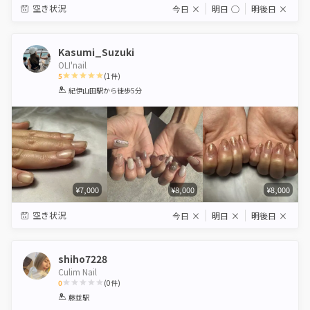
空き状況
今日
×
明日
◯
明後日
×
Kasumi_Suzuki
OLI'nail
5
(
1
件)
1
2
3
4
5
紀伊山田駅
から徒歩5分
Star
Stars
Stars
Stars
Stars
¥7,000
¥8,000
¥8,000
空き状況
今日
×
明日
×
明後日
×
shiho7228
Culim Nail
0
(
0
件)
1
2
3
4
5
藤並駅
Star
Stars
Stars
Stars
Stars