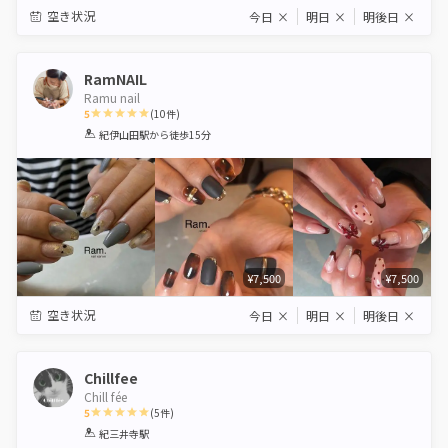
空き状況
今日
×
明日
×
明後日
×
RamNAIL
Ramu nail
5
(
10
件)
1
2
3
4
5
紀伊山田駅
から徒歩15分
Star
Stars
Stars
Stars
Stars
¥7,500
¥7,500
空き状況
今日
×
明日
×
明後日
×
Chillfee
Chill fée
5
(
5
件)
1
2
3
4
5
紀三井寺駅