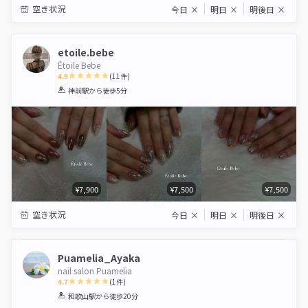
空き状況
今日
×
明日
×
明後日
×
etoile.bebe
Étoile Bebe
4.9
(
11
件)
1
2
3
4
5
神前駅
から徒歩5分
Star
Stars
Stars
Stars
Stars
¥7,900
¥7,500
¥7,500
空き状況
今日
×
明日
×
明後日
×
Puamelia_Ayaka
nail salon Puamelia
4.7
(
1
件)
1
2
3
4
5
和歌山駅
から徒歩20分