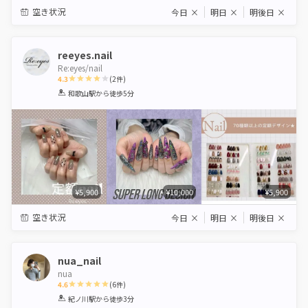
空き状況
今日
×
明日
×
明後日
×
reeyes.nail
Re:eyes/nail
4.3
(
2
件)
1
2
3
4
5
和歌山駅
から徒歩5分
Star
Stars
Stars
Stars
Stars
¥5,900
¥10,000
¥5,900
空き状況
今日
×
明日
×
明後日
×
nua_nail
nua
4.6
(
6
件)
1
2
3
4
5
紀ノ川駅
から徒歩3分