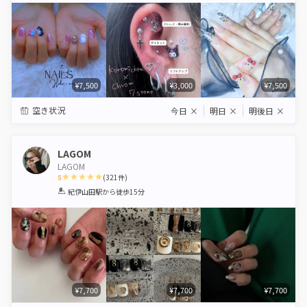
¥7,500
¥3,000
¥7,500
空き状況
今日
×
明日
×
明後日
×
LAGOM
LAGOM
5
(
321
件)
1
2
3
4
5
紀伊山田駅
から徒歩15分
Star
Stars
Stars
Stars
Stars
¥7,700
¥7,700
¥7,700