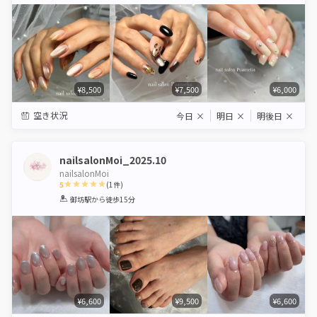
Star
Stars
Stars
Stars
Stars
¥8,500
¥7,500
¥6,000
空き状況
今日
×
明日
×
明後日
×
nailsalonMoi_2025.10
nailsalonMoi
5
(
1
件)
1
2
3
4
5
御坊駅
から徒歩15分
Star
Stars
Stars
Stars
Stars
¥6,600
¥9,500
¥6,600