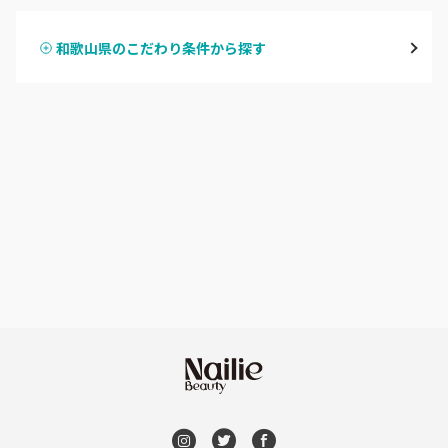
御坊
和歌山県のこだわり条件から探す
ハンドスカルプ
パラジェル
田辺・白浜
ハンドケアカラー
フィルイン
新宮
フット
持ち込み OK
和歌山県その他
オフのみ
やり放題 あり
初回オフ 無料
DVD観賞