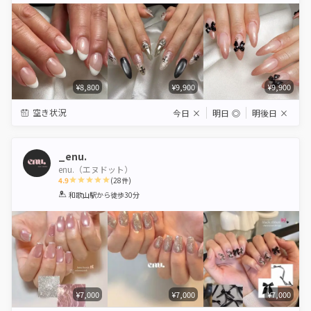
¥8,800
¥9,900
¥9,900
空き状況
今日
×
明日
◎
明後日
×
_enu.
enu.（エヌドット）
4.9
(
28
件)
1
2
3
4
5
和歌山駅
から徒歩30分
Star
Stars
Stars
Stars
Stars
¥7,000
¥7,000
¥7,000