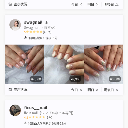
空き状況
今日
×
明日
×
明後日
△
swagnail_a
Swag nail （あすか）
5
(
40
件)
1
2
3
4
5
下井阪駅
から徒歩15分
Star
Stars
Stars
Stars
Stars
¥7,000
¥6,900
¥6,000
空き状況
今日
×
明日
×
明後日
×
ficus__nail
ficus nail【シンプルネイル専門】
4.9
(
5
件)
1
2
3
4
5
和歌山大学前駅
から徒歩25分