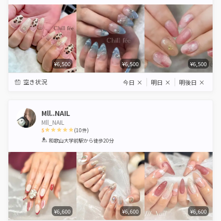
Star
Stars
Stars
Stars
Stars
¥6,500
¥6,500
¥6,500
空き状況
今日
×
明日
×
明後日
×
Mll..NAIL
Mll_NAIL
5
(
10
件)
1
2
3
4
5
和歌山大学前駅
から徒歩20分
Star
Stars
Stars
Stars
Stars
¥6,600
¥6,600
¥6,600