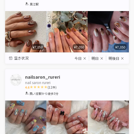
1
2
3
4
5
黒江駅
Star
Stars
Stars
Stars
Stars
¥7,050
¥7,050
¥7,050
空き状況
今日
×
明日
×
明後日
×
nailsaron_rureri
nail saron rureri
4.6
(
12
件)
1
2
3
4
5
西ノ庄駅
から徒歩3分
Star
Stars
Stars
Stars
Stars