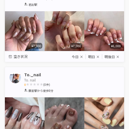
1
2
3
4
5
岩出駅
Star
Stars
Stars
Stars
Stars
¥7,000
¥7,000
¥6,000
空き状況
今日
×
明日
×
明後日
×
To._nail
To. nail
0
(
0
件)
1
2
3
4
5
藤並駅
から徒歩8分
Star
Stars
Stars
Stars
Stars