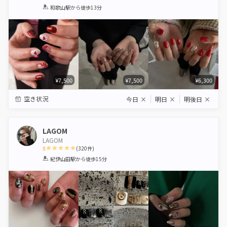
1
2
3
4
5
和歌山駅
から徒歩13分
Star
Stars
Stars
Stars
Stars
¥7,500
¥7,500
¥6,300
空き状況
今日
×
明日
×
明後日
×
LAGOM
LAGOM
5
(
320
件)
1
2
3
4
5
紀伊山田駅
から徒歩15分
Star
Stars
Stars
Stars
Stars