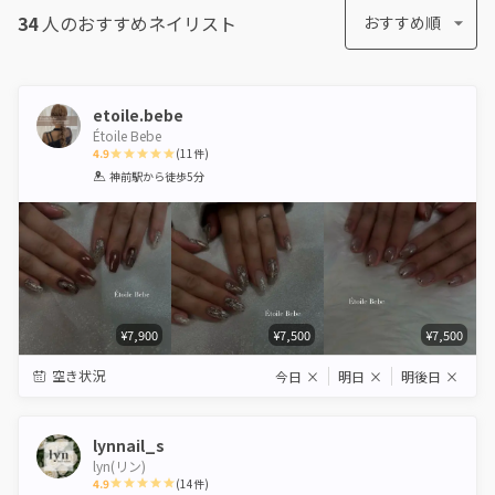
34
人のおすすめ
ネイリスト
おすすめ順
etoile.bebe
Étoile Bebe
4.9
(
11
件)
1
2
3
4
5
神前駅
から徒歩5分
Star
Stars
Stars
Stars
Stars
¥7,900
¥7,500
¥7,500
空き状況
今日
×
明日
×
明後日
×
lynnail_s
lyn(リン)
4.9
(
14
件)