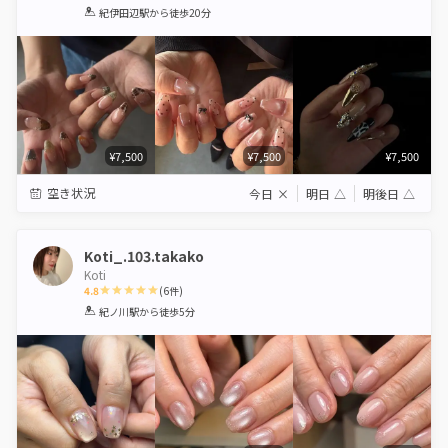
1
2
3
4
5
紀伊田辺駅
から徒歩20分
Star
Stars
Stars
Stars
Stars
¥7,500
¥7,500
¥7,500
空き状況
今日
×
明日
△
明後日
△
Koti_.103.takako
Koti
4.8
(
6
件)
1
2
3
4
5
紀ノ川駅
から徒歩5分
Star
Stars
Stars
Stars
Stars