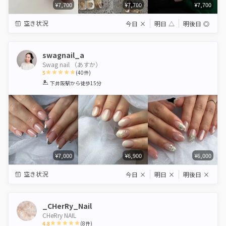
¥7,700
¥7,700
¥7,700
空き状況
今日
×
明日
△
明後日
◎
swagnail_a
Swag nail （あすか）
5
(
40
件)
1
2
3
4
5
下井阪駅
から徒歩15分
Star
Stars
Stars
Stars
Stars
¥7,000
¥6,900
¥6,000
空き状況
今日
×
明日
×
明後日
×
_CHerRy_Nail
CHeRry NAIL
4.8
(
8
件)