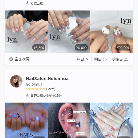
1
2
3
4
5
和歌山駅
Star
Stars
Stars
Stars
Stars
¥6,500
¥6,000
¥99,999
空き状況
今日
×
明日
◯
明後日
△
NailSalon.Holoimua
holoimua
5
(
29
件)
1
2
3
4
5
高野口駅
から徒歩15分
Star
Stars
Stars
Stars
Stars