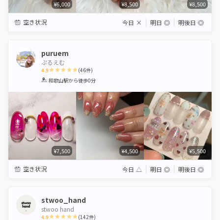
¥6,000
¥8,500
¥8,500
空き状況
今日
×
明日
◎
明後日
◎
puruem
ぷるえむ
4.9
(
46
件)
1
2
3
4
5
和歌山駅
から徒歩0分
Star
Stars
Stars
Stars
Stars
¥7,500
¥4,500
¥5,500
空き状況
今日
△
明日
◎
明後日
◎
stwoo_hand
stwoo hand
4.9
(
142
件)