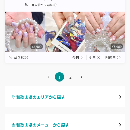
1
2
3
4
5
下井阪駅
から徒歩3分
Star
Stars
Stars
Stars
Stars
¥8,900
¥7,900
空き状況
今日
×
明日
×
明後日
◯
1
2
和歌山県のエリアから探す
和歌山市・岩出
和歌山県のメニューから探す
海南・有田