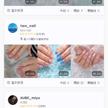
¥7,500
¥7,500
¥7,500
空き状況
今日
×
明日
×
明後日
×
two_nail
two nail
5
(
151
件)
1
2
3
4
5
紀ノ川駅
から徒歩20分
Star
Stars
Stars
Stars
Stars
¥7,100
¥7,100
¥8,200
空き状況
今日
×
明日
◎
明後日
×
AUBE_miyu
AUBE
4.8
(
18
件)