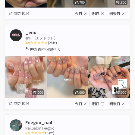
¥7,700
¥8,800
空き状況
今日
×
明日
×
明後日
×
_enu.
enu.（エヌドット）
4.9
(
28
件)
1
2
3
4
5
和歌山駅
から徒歩30分
Star
Stars
Stars
Stars
Stars
¥7,000
¥7,000
¥7,000
空き状況
今日
×
明日
◯
明後日
×
Feegoo_nail
NailSalon Feegoo
5
(
63
件)