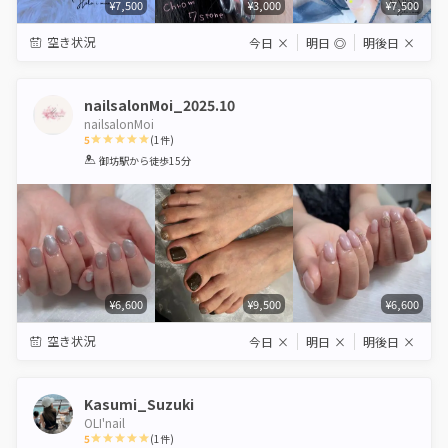
¥7,500
¥3,000
¥7,500
空き状況
今日
×
明日
◎
明後日
×
nailsalonMoi_2025.10
nailsalonMoi
5
(
1
件)
1
2
3
4
5
御坊駅
から徒歩15分
Star
Stars
Stars
Stars
Stars
¥6,600
¥9,500
¥6,600
空き状況
今日
×
明日
×
明後日
×
Kasumi_Suzuki
OLI'nail
5
(
1
件)