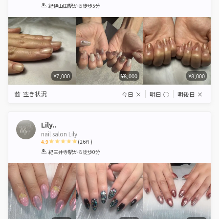
1
2
3
4
5
紀伊山田駅
から徒歩5分
Star
Stars
Stars
Stars
Stars
¥7,000
¥8,000
¥8,000
空き状況
今日
×
明日
◯
明後日
×
Lily..
nail salon Lily
4.9
(
26
件)
1
2
3
4
5
紀三井寺駅
から徒歩0分
Star
Stars
Stars
Stars
Stars