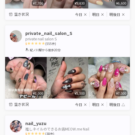
¥7,700
¥5,830
¥6,600
空き状況
今日
×
明日
×
明後日
×
private_nail_salon_S
private nail salon S
5
(
555
件)
1
2
3
4
5
紀ノ川駅
から徒歩20分
Star
Stars
Stars
Stars
Stars
¥7,000
¥5,500
¥7,000
空き状況
今日
×
明日
×
明後日
△
nail_yuzu
推しネイルのできるお店MEOW.me Nail
5
(
38
件)