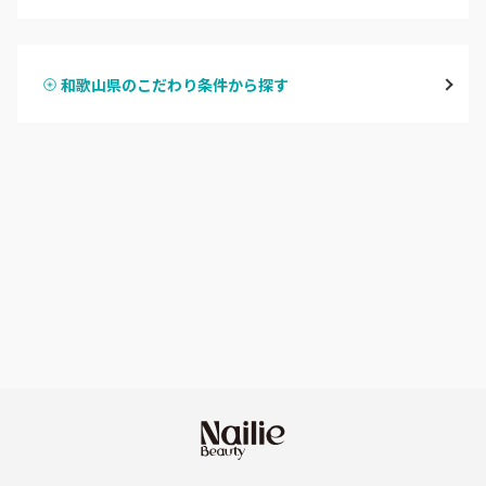
ハンドジェル
御坊
和歌山県のこだわり条件から探す
ハンドスカルプ
パラジェル
田辺・白浜
ハンドケアカラー
フィルイン
新宮
フット
持ち込み OK
和歌山県その他
オフのみ
やり放題 あり
初回オフ 無料