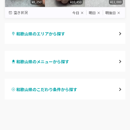
¥8,250
¥10,450
¥11,000
空き状況
今日
×
明日
×
明後日
×
和歌山県のエリアから探す
和歌山市・岩出
和歌山県のメニューから探す
海南・有田
ハンドジェル
御坊
和歌山県のこだわり条件から探す
ハンドスカルプ
パラジェル
田辺・白浜
ハンドケアカラー
フィルイン
新宮