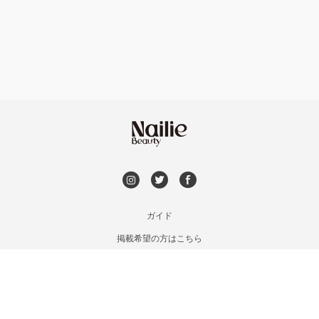
フット
持ち込み OK
和歌山県その他
オフのみ
やり放題 あり
初回オフ 無料
DVD観賞
メンズOK
ガイド
掲載希望の方はこちら
出張OK
利用規約
お問い合わせ
子連れOK
特定商取引法に基づく表記