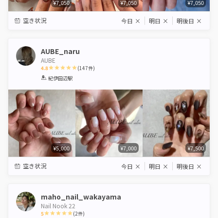
¥7,050
¥7,050
¥7,050
空き状況
今日
×
明日
×
明後日
×
AUBE_naru
AUBE
4.8
(
147
件)
1
2
3
4
5
紀伊田辺駅
Star
Stars
Stars
Stars
Stars
¥5,000
¥7,000
¥7,500
空き状況
今日
×
明日
×
明後日
×
maho_nail_wakayama
Nail Nook 22
5
(
2
件)