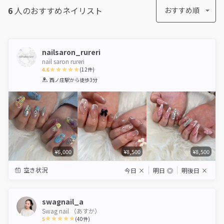
6
人のおすすめ
ネイリスト
おすすめ順
nailsaron_rureri
nail saron rureri
4.6
(
12
件)
1
2
3
4
5
西ノ庄駅
から徒歩3分
Star
Stars
Stars
Stars
Stars
¥6,000
¥8,500
¥8,500
空き状況
今日
×
明日
◎
明後日
×
swagnail_a
Swag nail （あすか）
5
(
40
件)