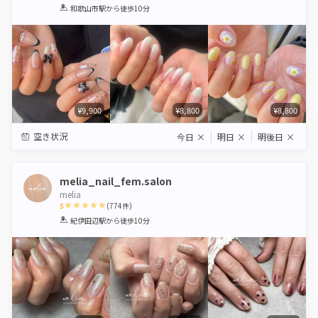
1
2
3
4
5
和歌山市駅
から徒歩10分
Star
Stars
Stars
Stars
Stars
¥9,900
¥8,800
¥8,800
空き状況
今日
×
明日
×
明後日
×
melia_nail_fem.salon
melia
5
(
774
件)
1
2
3
4
5
紀伊田辺駅
から徒歩10分
Star
Stars
Stars
Stars
Stars