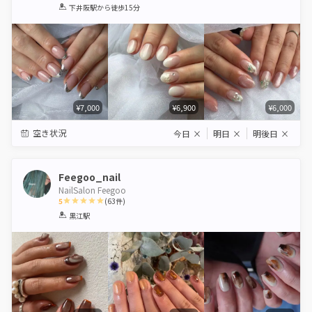
1
2
3
4
5
下井阪駅
から徒歩15分
Star
Stars
Stars
Stars
Stars
¥7,000
¥6,900
¥6,000
空き状況
今日
×
明日
×
明後日
×
Feegoo_nail
NailSalon Feegoo
5
(
63
件)
1
2
3
4
5
黒江駅
Star
Stars
Stars
Stars
Stars