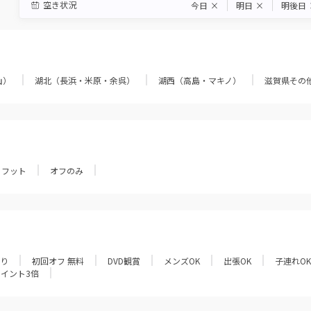
空き状況
今日
×
明日
×
明後日
山）
湖北（長浜・米原・余呉）
湖西（高島・マキノ）
滋賀県その
フット
オフのみ
あり
初回オフ 無料
DVD観賞
メンズOK
出張OK
子連れOK
ポイント3倍