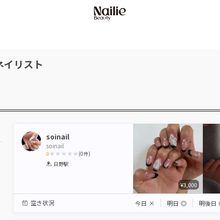
ネイリスト
soinail
soinail
0
(
0
件)
1
2
3
4
5
日野駅
Star
Stars
Stars
Stars
Stars
¥3,000
空き状況
今日
×
明日
◎
明後日