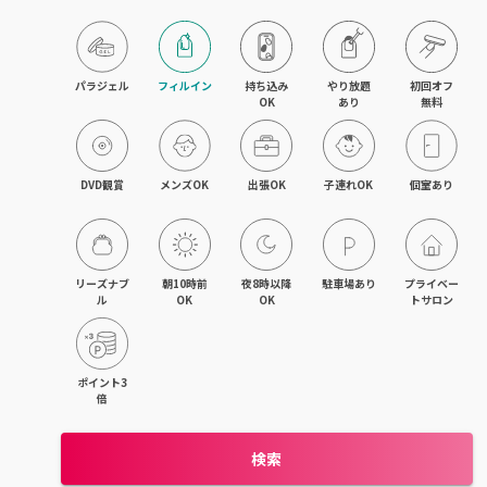
パラジェル
フィルイン
持ち込み

やり放題

初回オフ

OK
あり
無料
DVD観賞
メンズOK
出張OK
子連れOK
個室あり
リーズナブ
朝10時前
夜8時以降
駐車場あり
プライベー
ル
OK
OK
トサロン
ポイント3
倍
検索