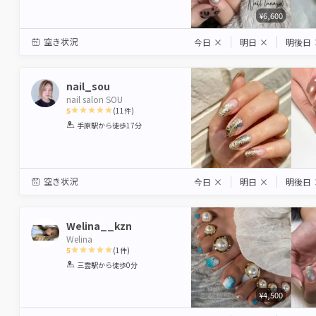
¥6,600
空き状況
今日
×
明日
×
明後日
nail_sou
nail salon SOU
5
(
11
件)
1
2
3
4
5
手原駅
から徒歩17分
Star
Stars
Stars
Stars
Stars
空き状況
今日
×
明日
×
明後日
Welina__kzn
Welina
5
(
1
件)
1
2
3
4
5
三雲駅
から徒歩0分
Star
Stars
Stars
Stars
Stars
¥4,500