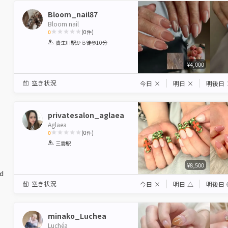
Bloom_nail87
Bloom nail
0
(
0
件)
1
2
3
4
5
貴生川駅
から徒歩10分
Star
Stars
Stars
Stars
Stars
¥4,000
空き状況
今日
×
明日
×
明後日
privatesalon_aglaea
Aglaea
0
(
0
件)
1
2
3
4
5
三雲駅
Star
Stars
Stars
Stars
Stars
¥8,500
ed
空き状況
今日
×
明日
△
明後日
minako_Luchea
Luchéa