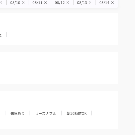
×
08/10
×
08/11
×
08/12
×
08/13
×
08/14
×
他
個室あり
リーズナブル
朝10時前OK