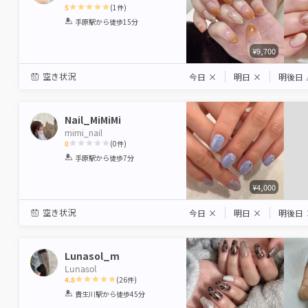
5
(
1
件)
1
2
3
4
5
手原駅
から徒歩15分
Star
Stars
Stars
Stars
Stars
¥9,700
空き状況
今日
×
明日
×
明後日
Nail_MiMiMi
mimi_nail
0
(
0
件)
1
2
3
4
5
手原駅
から徒歩7分
Star
Stars
Stars
Stars
Stars
¥4,000
空き状況
今日
×
明日
×
明後日
Lunasol_m
𝖫𝗎𝗇𝖺𝗌𝗈𝗅
4.8
(
26
件)
1
2
3
4
5
貴生川駅
から徒歩45分
Star
Stars
Stars
Stars
Stars