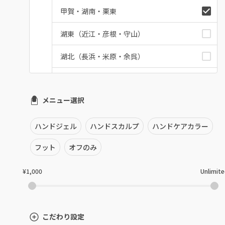
甲賀・湖南・栗東
湖東（近江・彦根・守山）
湖北（長浜・米原・余呉）
湖西（高島・マキノ）
メニュー選択
滋賀県その他
ハンドジェル
ハンドスカルプ
ハンドケアカラー
フット
オフのみ
¥1,000
Unlimit
こだわり設定