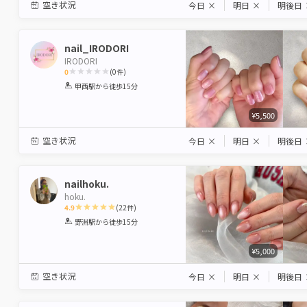
空き状況
今日
×
明日
×
明後日
nail_IRODORI
IRODORI
0
(
0
件)
1
2
3
4
5
甲西駅
から徒歩15分
Star
Stars
Stars
Stars
Stars
¥5,500
空き状況
今日
×
明日
×
明後日
nailhoku.
hoku.
4.9
(
22
件)
1
2
3
4
5
野洲駅
から徒歩15分
Star
Stars
Stars
Stars
Stars
¥5,000
空き状況
今日
×
明日
×
明後日