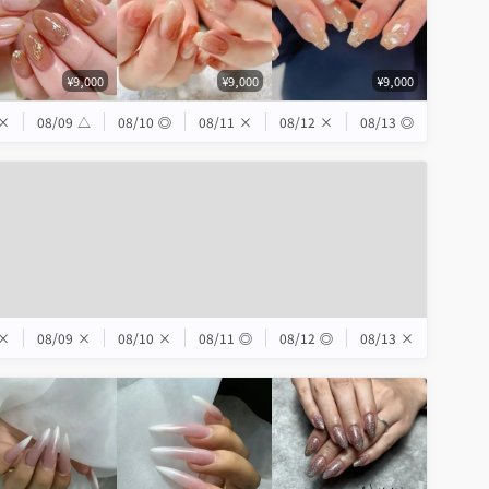
¥9,000
¥9,000
¥9,000
×
08/09
△
08/10
◎
08/11
×
08/12
×
08/13
◎
×
08/09
×
08/10
×
08/11
◎
08/12
◎
08/13
×