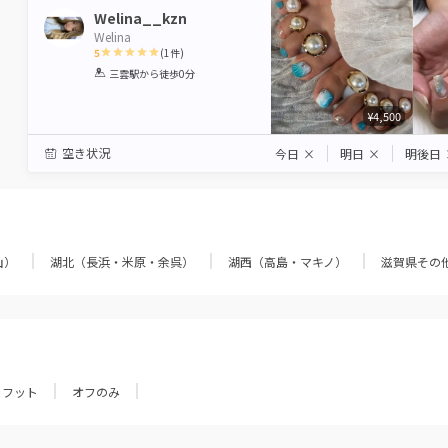
Welina__kzn
Welina
5
(
1
件)
1
2
3
4
5
三雲駅
から徒歩0分
Star
Stars
Stars
Stars
Stars
¥4,500
空き状況
今日
×
明日
×
明後日
山）
湖北（長浜・米原・余呉）
湖西（高島・マキノ）
滋賀県その
フット
オフのみ