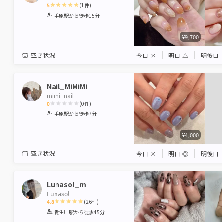
5
(
1
件)
1
2
3
4
5
手原駅
から徒歩15分
Star
Stars
Stars
Stars
Stars
¥9,700
空き状況
今日
×
明日
△
明後日
Nail_MiMiMi
mimi_nail
0
(
0
件)
1
2
3
4
5
手原駅
から徒歩7分
Star
Stars
Stars
Stars
Stars
¥4,000
空き状況
今日
×
明日
◎
明後日
Lunasol_m
𝖫𝗎𝗇𝖺𝗌𝗈𝗅
4.8
(
26
件)
1
2
3
4
5
貴生川駅
から徒歩45分
Star
Stars
Stars
Stars
Stars