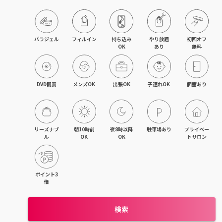
パラジェル
フィルイン
持ち込み

やり放題

初回オフ

OK
あり
無料
DVD観賞
メンズOK
出張OK
子連れOK
個室あり
リーズナブ
朝10時前
夜8時以降
駐車場あり
プライベー
ル
OK
OK
トサロン
ポイント3
倍
検索