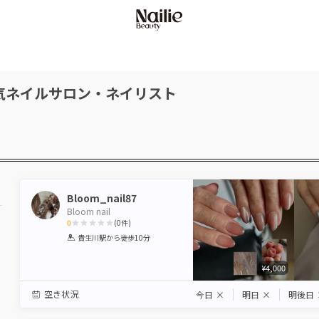
気ネイルサロン・ネイリスト
Bloom_nail87
Bloom nail
0
(
0
件)
1
2
3
4
5
貴生川駅
から徒歩10分
Star
Stars
Stars
Stars
Stars
¥4,000
空き状況
今日
×
明日
×
明後日