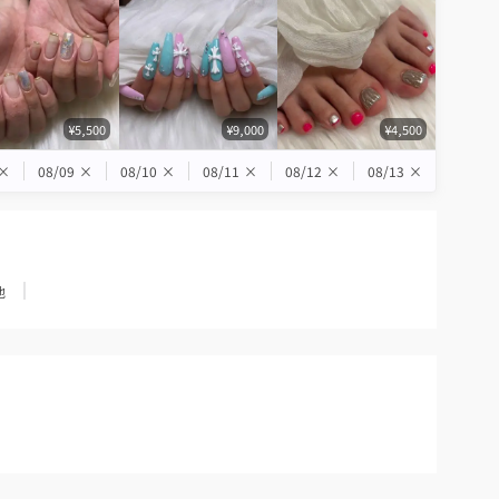
¥5,500
¥9,000
¥4,500
×
08/09
×
08/10
×
08/11
×
08/12
×
08/13
×
他