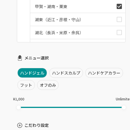
甲賀・湖南・栗東
湖東（近江・彦根・守山）
湖北（長浜・米原・余呉）
湖西（高島・マキノ）
メニュー選択
滋賀県その他
ハンドジェル
ハンドスカルプ
ハンドケアカラー
フット
オフのみ
¥1,000
Unlimit
こだわり設定