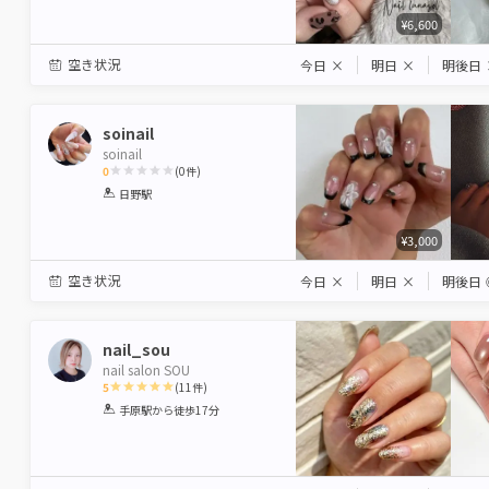
¥6,600
空き状況
今日
×
明日
×
明後日
soinail
soinail
0
(
0
件)
1
2
3
4
5
日野駅
Star
Stars
Stars
Stars
Stars
¥3,000
空き状況
今日
×
明日
×
明後日
nail_sou
nail salon SOU
5
(
11
件)
1
2
3
4
5
手原駅
から徒歩17分
Star
Stars
Stars
Stars
Stars