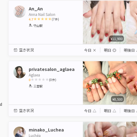
An_An
Anna Nail Salon
4.7
(
7
件)
1
2
3
4
5
守山駅
Star
Stars
Stars
Stars
Stars
¥11,900
空き状況
今日
×
明日
◎
明後日
privatesalon_aglaea
Aglaea
0
(
0
件)
1
2
3
4
5
三雲駅
Star
Stars
Stars
Stars
Stars
¥8,500
ed
空き状況
今日
△
明日
△
明後日
minako_Luchea
Luchéa