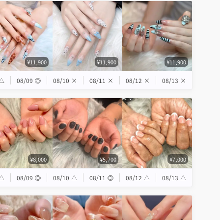
¥11,900
¥11,900
¥11,900
△
08/09
◎
08/10
×
08/11
×
08/12
×
08/13
×
¥8,000
¥5,700
¥7,000
△
08/09
◎
08/10
△
08/11
◎
08/12
△
08/13
△