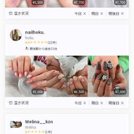
¥5,500
¥7,700
¥7,700
空き状況
今日
×
明日
×
明後日
×
nailhoku.
hoku.
4.9
(
22
件)
1
2
3
4
5
野洲駅
から徒歩15分
Star
Stars
Stars
Stars
Stars
¥5,000
¥8,500
¥7,000
空き状況
今日
×
明日
×
明後日
×
Welina__kzn
Welina
5
(
1
件)