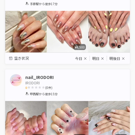
1
2
3
4
5
手原駅
から徒歩17分
Star
Stars
Stars
Stars
Stars
¥4,500
空き状況
今日
×
明日
×
明後日
×
nail_IRODORI
IRODORI
0
(
0
件)
1
2
3
4
5
甲西駅
から徒歩15分
Star
Stars
Stars
Stars
Stars