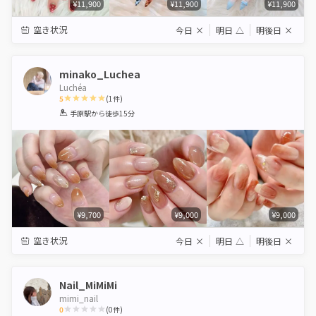
¥11,900
¥11,900
¥11,900
空き状況
今日
×
明日
△
明後日
×
minako_Luchea
Luchéa
5
(
1
件)
1
2
3
4
5
手原駅
から徒歩15分
Star
Stars
Stars
Stars
Stars
¥9,700
¥9,000
¥9,000
空き状況
今日
×
明日
△
明後日
×
Nail_MiMiMi
mimi_nail
0
(
0
件)