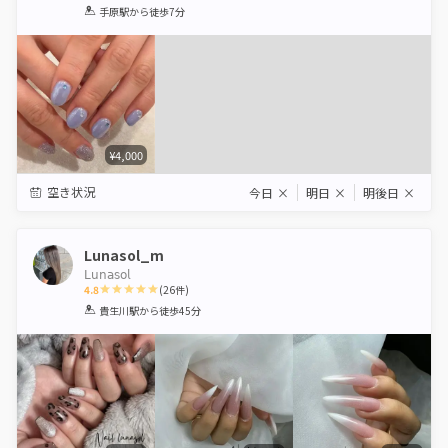
1
2
3
4
5
手原駅
から徒歩7分
Star
Stars
Stars
Stars
Stars
¥4,000
空き状況
今日
×
明日
×
明後日
×
Lunasol_m
𝖫𝗎𝗇𝖺𝗌𝗈𝗅
4.8
(
26
件)
1
2
3
4
5
貴生川駅
から徒歩45分
Star
Stars
Stars
Stars
Stars