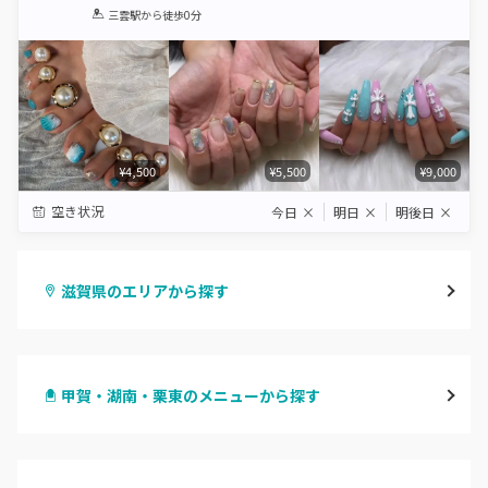
1
2
3
4
5
三雲駅
から徒歩0分
Star
Stars
Stars
Stars
Stars
¥4,500
¥5,500
¥9,000
空き状況
今日
×
明日
×
明後日
×
滋賀県のエリアから探す
大津・草津
甲賀・湖南・栗東のメニューから探す
甲賀・湖南・栗東
ハンドジェル
湖東（近江・彦根・守山）