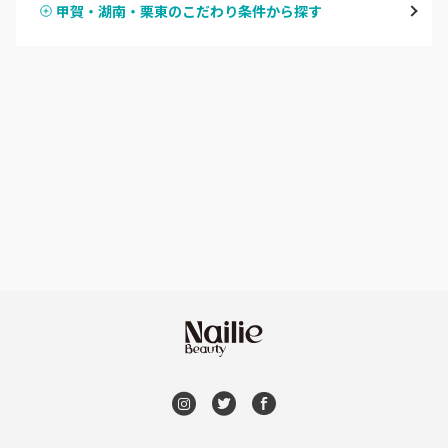
甲賀・湖南・栗東のこだわり条件から探す
ハンドスカルプ
パラジェル
湖北（長浜・米原・余呉）
ハンドケアカラー
フィルイン
湖西（高島・マキノ）
フット
持ち込み OK
滋賀県その他
オフのみ
やり放題 あり
初回オフ 無料
DVD観賞