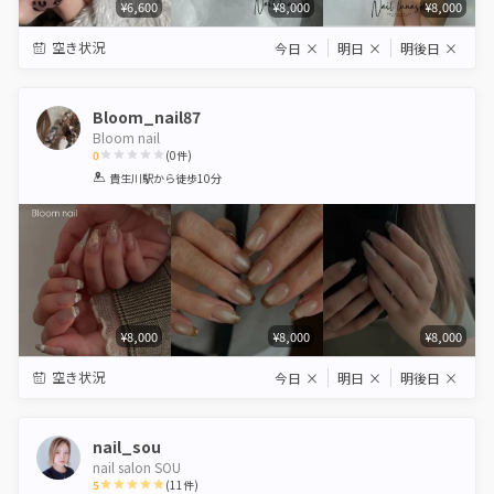
¥6,600
¥8,000
¥8,000
空き状況
今日
×
明日
×
明後日
×
Bloom_nail87
Bloom nail
0
(
0
件)
1
2
3
4
5
貴生川駅
から徒歩10分
Star
Stars
Stars
Stars
Stars
¥8,000
¥8,000
¥8,000
空き状況
今日
×
明日
×
明後日
×
nail_sou
nail salon SOU
5
(
11
件)