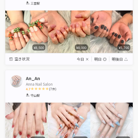
1
2
3
4
5
三雲駅
Star
Stars
Stars
Stars
Stars
¥8,500
¥8,000
¥5,700
空き状況
今日
×
明日
◎
明後日
△
An_An
Anna Nail Salon
4.7
(
7
件)
1
2
3
4
5
守山駅
Star
Stars
Stars
Stars
Stars