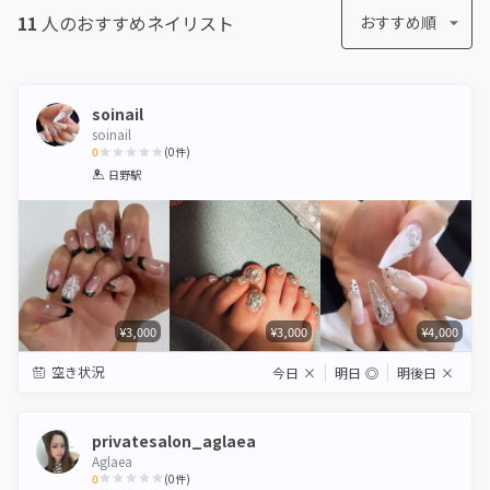
11
人のおすすめ
ネイリスト
おすすめ順
soinail
soinail
0
(
0
件)
1
2
3
4
5
日野駅
Star
Stars
Stars
Stars
Stars
¥3,000
¥3,000
¥4,000
空き状況
今日
×
明日
◎
明後日
×
privatesalon_aglaea
Aglaea
0
(
0
件)