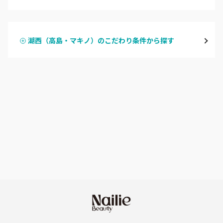
ハンドジェル
湖東（近江・彦根・守山）
湖西（高島・マキノ）のこだわり条件から探す
ハンドスカルプ
パラジェル
湖北（長浜・米原・余呉）
ハンドケアカラー
フィルイン
湖西（高島・マキノ）
フット
持ち込み OK
滋賀県その他
オフのみ
やり放題 あり
初回オフ 無料